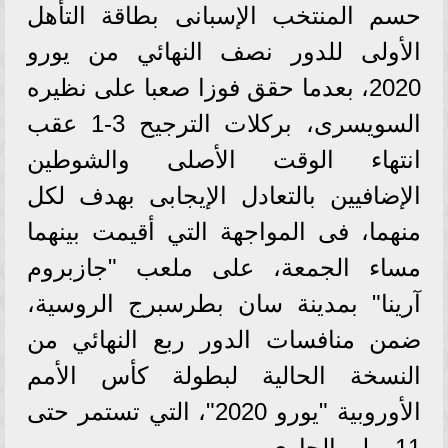
حسم المنتخب الإسبانى بطاقة التأهل
الأولى للدور نصف النهائي من يورو
2020، بعدما حقق فوزا صعبا على نظيره
السويسرى، بركلات الترجيح 3-1 عقب
انتهاء الوقت الأصلى والشوطين
الإضافيين بالتعادل الإيجابى بهدف لكل
منهما، فى المواجهة التي أقيمت بينهما
مساء الجمعة، على ملعب "جازبروم
آرينا" بمدينة سان بطرسبرج الروسية،
ضمن منافسات الدور ربع النهائي من
النسخة الحالية لبطولة كأس الأمم
الأوروبية "يورو 2020"، التي تستمر حتى
11 يوليو الجاري.