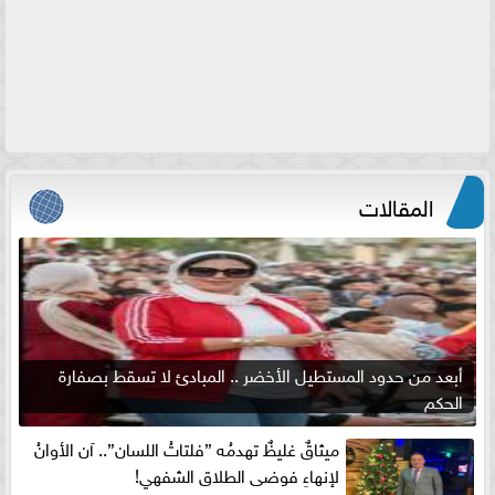
المقالات
أبعد من حدود المستطيل الأخضر .. المبادئ لا تسقط بصفارة
الحكم
ميثاقٌ غليظٌ تهدمُه ”فلتاتُ اللسان”.. آن الأوانُ
لإنهاءِ فوضى الطلاق الشفهي!