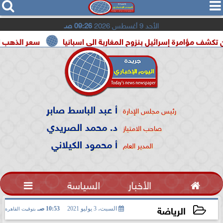




الأحد 9 أغسطس 2026
09:26 صـ
إسرائيل بنزوح المغاربة الى اسبانيا
سعر الذهب اليوم السبت 8 أغسطس 2026 في مصر
أ عبد الباسط صابر
رئيس مجلس الإدارة
د. محمد الصريدي
صاحب الامتياز
أ محمود الكيلاني
المدير العام

الأخبار
السياسة

الرياضة
السبت، 3 يوليو 2021
10:53 صـ
بتوقيت القاهرة