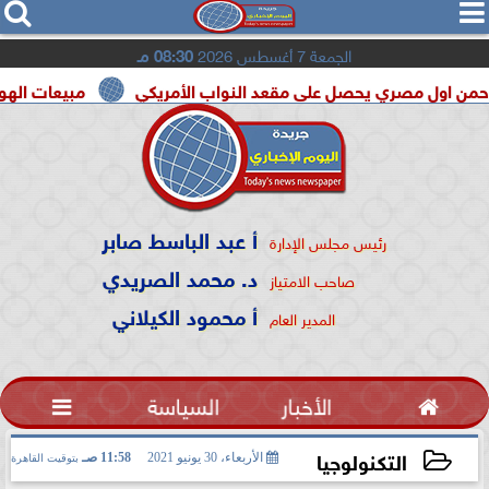




الجمعة 7 أغسطس 2026
08:30 مـ
 مصري يحصل على مقعد النواب الأمريكي
مبيعات الهواتف القابلة للطى تقفز 20% فى 2026.. و«
أ عبد الباسط صابر
رئيس مجلس الإدارة
د. محمد الصريدي
صاحب الامتياز
أ محمود الكيلاني
المدير العام

الأخبار
السياسة

التكنولوجيا
الأربعاء، 30 يونيو 2021
11:58 صـ
بتوقيت القاهرة