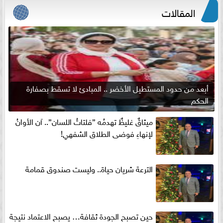
المقالات
أبعد من حدود المستطيل الأخضر .. المبادئ لا تسقط بصفارة
الحكم
ميثاقٌ غليظٌ تهدمُه ”فلتاتُ اللسان”.. آن الأوانُ
لإنهاءِ فوضى الطلاق الشفهي!
الترعة شريان حياة.. وليست صندوق قمامة
حين تصبح الجودة ثقافة… يصبح الاعتماد نتيجة