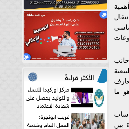
أهمية
تقال
ساسي
وعات
جانب
يعية
الأكثر قراءةً
عارف
مركز اوركيدا للنساء
و ما
والتوليد يحصل على
شهادة الاعتماد
الكامل
اسات
غريب ابونجرة:
العمل العام وخدمة
 بين