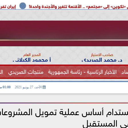
 .. الأقنعة تتغير والأجندة واحدة!
إيران تفرض شروطها على 
صاحب الامتياز
المدير العام
د. محمد الصريدي
أ محمود الكيلاني
اد
الأخبار الرئاسية - رئاسة الجمهورية
منتجات الصريدي
ال
الصحة
الأحد، 27 يونيو 2021
01:00 مـ
 المستدام أساس عملية تمويل المشروعا
ى المستقبل