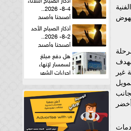
4-8- 2026..
فنية
أصبحنا وأصبح
نهوض
الملك لله والحمد لله
أذكار الصباح الأحد
2-8- 2026..
أصبحنا وأصبح
الملك لله والحمد لله
رحلة
هل دفع مبلغ
عة بهدف
لسمسار لإنهاء
إجراءات الشهر
ة غير
العقارى حلال؟.. أمين الفتوى يجيب
مويل
جانب
أخضر
دمات