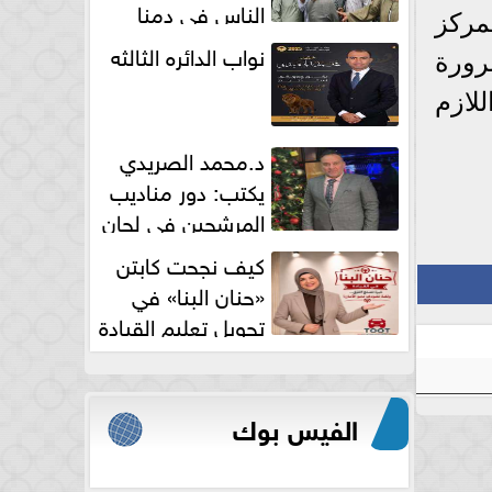
الناس فى دمنا
مركز
نواب الدائره الثالثه
رورة
لازم
د.محمد الصريدي
يكتب: دور مناديب
المرشحين في لجان
الانتخابات
كيف نجحت كابتن
«حنان البنا» في
تحويل تعليم القيادة
النسائية من خوف...
الفيس بوك