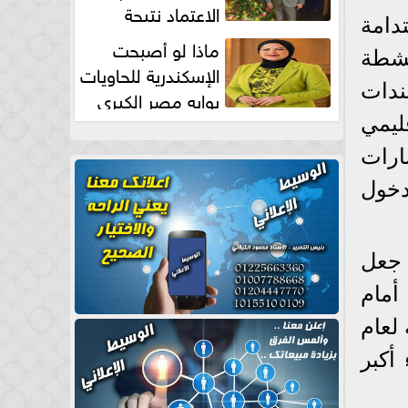
الاعتماد نتيجة
دامة
طبيعية
ماذا لو أصبحت
أنشطة
الإسكندرية للحاويات
ندات
بوابه مصر الكبري
للتجارة العالمية بقلم د...
 الإقليمي
مارات
دخول
 جعل
 أمام
 لعام
201، سيلقى بعبء أكبر