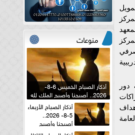
مويل
مركز
معهد
منوعات
مركز
صرفي
يبية
أذكار الصباح الخميس 6-8-
 دور
2026.. أصبحنا وأصبح الملك لله
اكات
والحمد لله
أذكار الصباح الأربعاء
هداف
5-8- 2026..
عامة
أصبحنا وأصبح
الملك لله والحمد لله
أذكار الصباح الثلاثاء