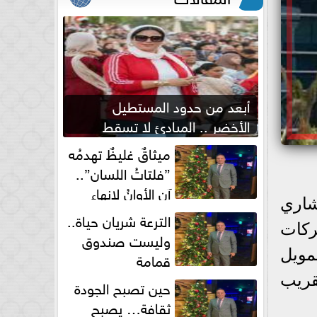
أبعد من حدود المستطيل
الأخضر .. المبادئ لا تسقط
بصفارة الحكم
ميثاقٌ غليظٌ تهدمُه
”فلتاتُ اللسان”..
آن الأوانُ لإنهاءِ
شاري
فوضى الطلاق الشفهي!
الترعة شريان حياة..
ركات
وليست صندوق
مويل
قمامة
قريب
حين تصبح الجودة
ثقافة… يصبح