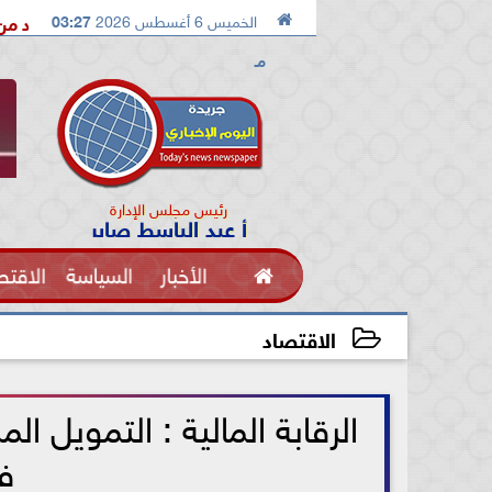

الخميس 6 أغسطس 2026
03:27
الدكتور محمد الصريدي يكشف المخطط الجديد من «تكوين» إلى «مجتمع»
مـ
رئيس مجلس الإدارة
أ عبد الباسط صابر

الأخبار
السياسة
الاقتص
الفنون
الاقتصاد
2021-06-27 13:00:08
الرقابة المالية : التمويل
ف