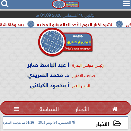




الإثنين 10 أغسطس 2026
01:09 مـ
شره اخبار اليوم الأحد العالمية و المحليه
بعد وفاة شقيقه بالمرض.
أ عبد الباسط صابر
رئيس مجلس الإدارة
د. محمد الصريدي
صاحب الامتياز
أ محمود الكيلاني
المدير العام

الأخبار
السياسة

الأخبار
الخميس، 24 يونيو 2021
01:26 مـ
بتوقيت القاهرة