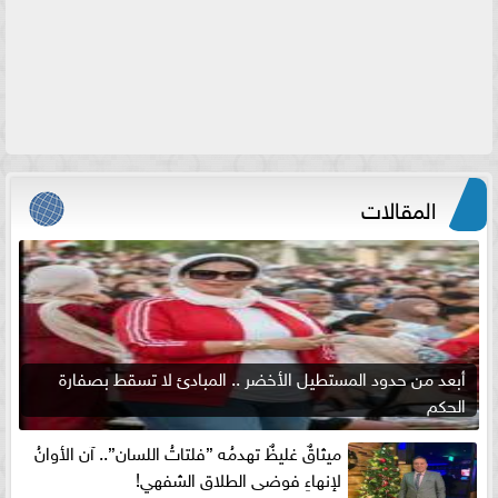
المقالات
أبعد من حدود المستطيل الأخضر .. المبادئ لا تسقط بصفارة
الحكم
ميثاقٌ غليظٌ تهدمُه ”فلتاتُ اللسان”.. آن الأوانُ
لإنهاءِ فوضى الطلاق الشفهي!