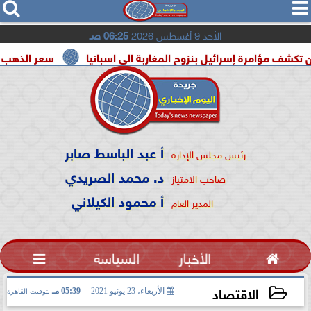




الأحد 9 أغسطس 2026
06:25 صـ
 إسرائيل بنزوح المغاربة الى اسبانيا
سعر الذهب اليوم السبت 8 أغسطس 2026 في م
أ عبد الباسط صابر
رئيس مجلس الإدارة
د. محمد الصريدي
صاحب الامتياز
أ محمود الكيلاني
المدير العام

الأخبار
السياسة

الاقتصاد
الأربعاء، 23 يونيو 2021
05:39 مـ
بتوقيت القاهرة