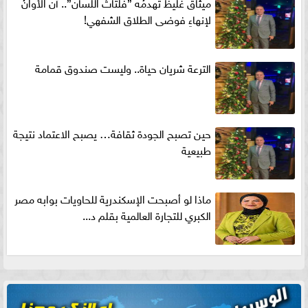
ميثاقٌ غليظٌ تهدمُه ”فلتاتُ اللسان”.. آن الأوانُ
لإنهاءِ فوضى الطلاق الشفهي!
الترعة شريان حياة.. وليست صندوق قمامة
حين تصبح الجودة ثقافة… يصبح الاعتماد نتيجة
طبيعية
ماذا لو أصبحت الإسكندرية للحاويات بوابه مصر
الكبري للتجارة العالمية بقلم د...