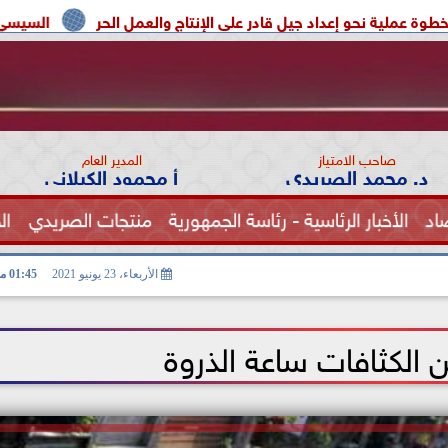
اد جيل قادر على الإنتاج والعمل الحر
السيسي يوحد السودان و لي
صاحب الامتياز
المدير العام
د. محمد الصريدي
أ محمود الكيلاني
اد
الأخبار الرئاسية - رئاسة الجمهورية
منتجات الصريدي
ال
الصحة
الأربعاء، 23 يونيو 2021
01:45 مـ
 الكثافات ساعة الذروة