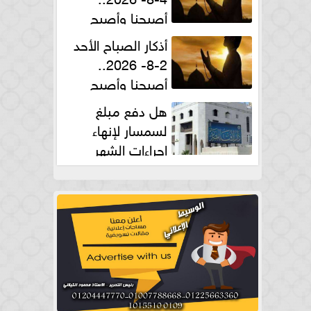
أصبحنا وأصبح
الملك لله والحمد لله
أذكار الصباح الأحد
2-8- 2026..
أصبحنا وأصبح
الملك لله والحمد لله
هل دفع مبلغ
لسمسار لإنهاء
إجراءات الشهر
العقارى حلال؟.. أمين الفتوى يجيب