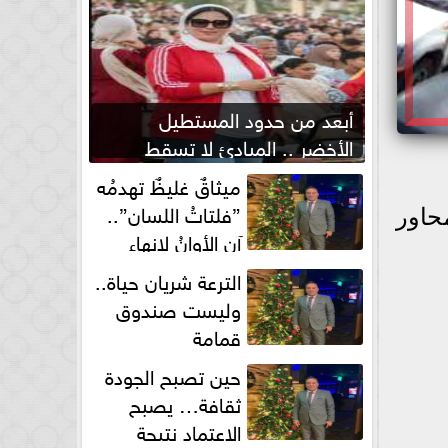
أبعد من حدود المستطيل
الأخضر .. المبادئ لا تسقط
بصفارة الحكم
ميثاقٌ غليظٌ تهدمُه
”فلتاتُ اللسان”..
حاور
آن الأوانُ لإنهاءِ
فوضى الطلاق الشفهي!
الترعة شريان حياة..
وليست صندوق
قمامة
حين تصبح الجودة
ثقافة… يصبح
الاعتماد نتيجة