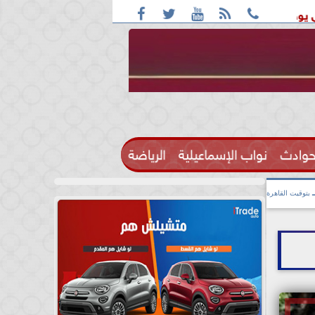





بيا و اليمن
ترامب مجلس السلام العالمي ينزع سلاح حماس
حوادث
نواب الإسماعيلية
الرياضة

بتوقيت القاهرة