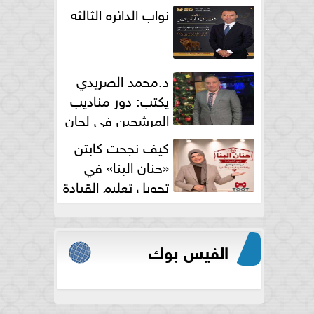
نواب الدائره الثالثه
د.محمد الصريدي
يكتب: دور مناديب
المرشحين في لجان
الانتخابات
كيف نجحت كابتن
«حنان البنا» في
تحويل تعليم القيادة
النسائية من خوف...
الفيس بوك