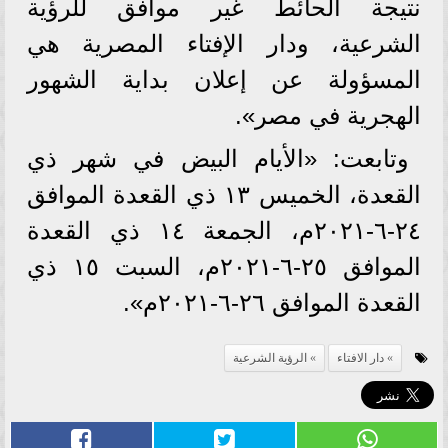
نتيجة الحائط غير موافق للرؤية
الشرعية، ودار الإفتاء المصرية هي
المسؤولة عن إعلان بداية الشهور
الهجرية في مصر».
وتابعت: «الأيام البيض في شهر ذي
القعدة، الخميس ١٣ ذي القعدة الموافق
٢٤-٦-٢٠٢١م، الجمعة ١٤ ذي القعدة
الموافق ٢٥-٦-٢٠٢١م، السبت ١٥ ذي
القعدة الموافق ٢٦-٦-٢٠٢١م».
دار الافتاء
الرؤية الشرعية