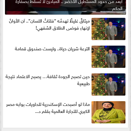
أبعد من حدود المستطيل الأخضر .. المبادئ لا تسقط بصفارة
الحكم
ميثاقٌ غليظٌ تهدمُه ”فلتاتُ اللسان”.. آن الأوانُ
لإنهاءِ فوضى الطلاق الشفهي!
الترعة شريان حياة.. وليست صندوق قمامة
حين تصبح الجودة ثقافة… يصبح الاعتماد نتيجة
طبيعية
ماذا لو أصبحت الإسكندرية للحاويات بوابه مصر
الكبري للتجارة العالمية بقلم د...