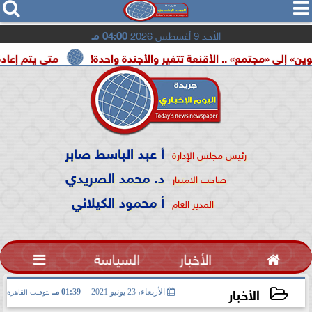




الأحد 9 أغسطس 2026
04:00 مـ
مع» .. الأقنعة تتغير والأجندة واحدة!
متى يتم إعادة تشغيل 
أ عبد الباسط صابر
رئيس مجلس الإدارة
د. محمد الصريدي
صاحب الامتياز
أ محمود الكيلاني
المدير العام

الأخبار
السياسة

الأخبار
الأربعاء، 23 يونيو 2021
01:39 مـ
بتوقيت القاهرة