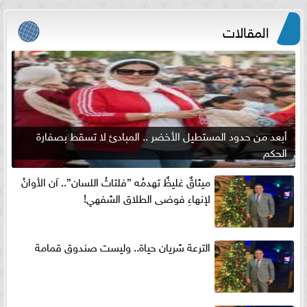
المقالات
أبعد من حدود المستطيل الأخضر .. المبادئ لا تسقط بصفارة
الحكم
ميثاقٌ غليظٌ تهدمُه ”فلتاتُ اللسان”.. آن الأوانُ
لإنهاءِ فوضى الطلاق الشفهي!
الترعة شريان حياة.. وليست صندوق قمامة