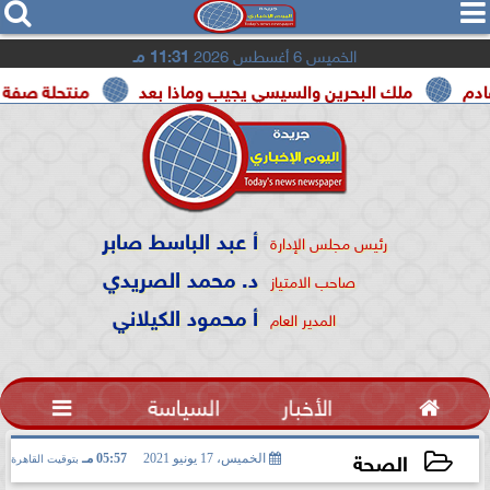




الخميس 6 أغسطس 2026
11:31 مـ
لك البحرين والسيسي يجيب وماذا بعد
منتحلة صفة صحفية تعتر
أ عبد الباسط صابر
رئيس مجلس الإدارة
د. محمد الصريدي
صاحب الامتياز
أ محمود الكيلاني
المدير العام

الأخبار
السياسة

الصحة
الخميس، 17 يونيو 2021
05:57 مـ
بتوقيت القاهرة