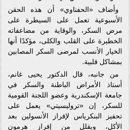
وأضاف «الحفناوي» أن هذه الحقن
الأسبوعية تعمل على السيطرة على
مرض السكر، والوقاية من مضاعفاته
الخطيرة على القلب والكلى، مؤكدًا أنها
الخيار الأنسب لمرضى السكر المصابين
بمشاكل قلبية.
من جانبه، قال الدكتور يحيى غانم،
أستاذ الأمراض الباطنة والسكر في
جامعة الإسكندرية وعضو اللجنة القومية
للسكر، إن «تروليسيتي» يعمل على
تحفيز البنكرياس لإفراز الأنسولين بعد
الأكل، ويقلل من إفراز هرمون