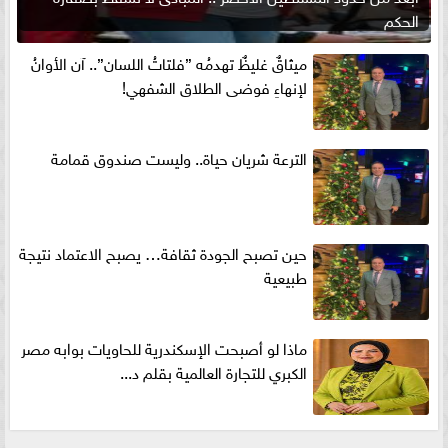
الحكم
ميثاقٌ غليظٌ تهدمُه ”فلتاتُ اللسان”.. آن الأوانُ
لإنهاءِ فوضى الطلاق الشفهي!
الترعة شريان حياة.. وليست صندوق قمامة
حين تصبح الجودة ثقافة… يصبح الاعتماد نتيجة
طبيعية
ماذا لو أصبحت الإسكندرية للحاويات بوابه مصر
الكبري للتجارة العالمية بقلم د...