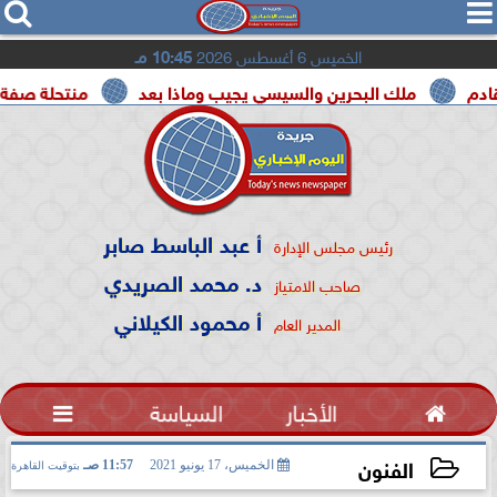




الخميس 6 أغسطس 2026
10:45 مـ
ملك البحرين والسيسي يجيب وماذا بعد
منتحلة صفة صحفية تع
أ عبد الباسط صابر
رئيس مجلس الإدارة
د. محمد الصريدي
صاحب الامتياز
أ محمود الكيلاني
المدير العام

الأخبار
السياسة

الفنون
الخميس، 17 يونيو 2021
11:57 صـ
بتوقيت القاهرة