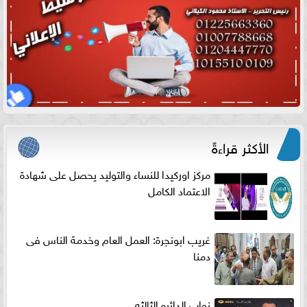
الأكثر قراءةً
مركز اوركيدا للنساء والتوليد يحصل على شهادة
الاعتماد الكامل
غريب ابونجرة: العمل العام وخدمة الناس فى
دمنا
نواب الدائره الثالثه