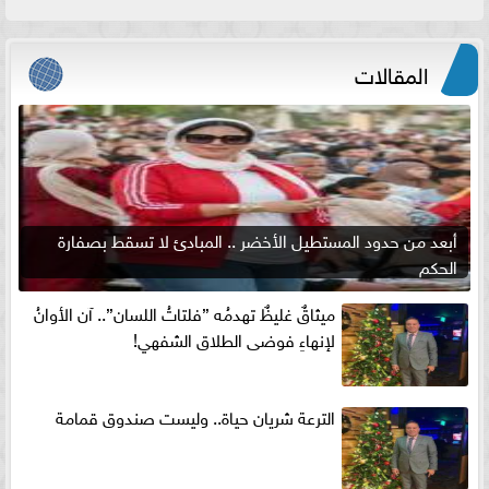
المقالات
أبعد من حدود المستطيل الأخضر .. المبادئ لا تسقط بصفارة
الحكم
ميثاقٌ غليظٌ تهدمُه ”فلتاتُ اللسان”.. آن الأوانُ
لإنهاءِ فوضى الطلاق الشفهي!
الترعة شريان حياة.. وليست صندوق قمامة