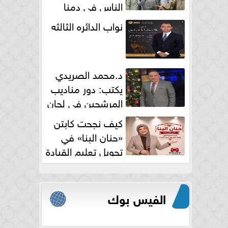
الناس فى دمنا
نواب الدائره الثالثه
د.محمد الصريدي
يكتب: دور مناديب
المرشحين في لجان
الانتخابات
كيف نجحت كابتن
«حنان البنا» في
تحويل تعليم القيادة
النسائية من خوف...
الفيس بوك