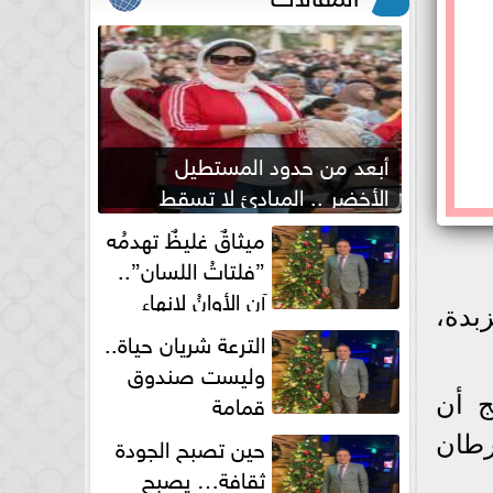
أبعد من حدود المستطيل
الأخضر .. المبادئ لا تسقط
بصفارة الحكم
ميثاقٌ غليظٌ تهدمُه
”فلتاتُ اللسان”..
آن الأوانُ لإنهاءِ
بدة،
فوضى الطلاق الشفهي!
الترعة شريان حياة..
وليست صندوق
قمامة
ج أن
حين تصبح الجودة
سرطان
ثقافة… يصبح