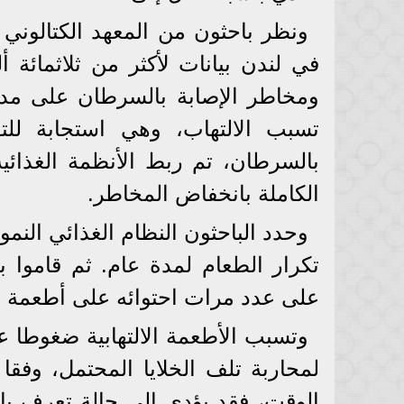
ونظر باحثون من المعهد الكتالوني ل
في لندن بيانات لأكثر من ثلاثمائة
تسبب الالتهاب، وهي استجابة للت
بالسرطان، تم ربط الأنظمة الغذائي
الكاملة بانخفاض المخاطر.
وحدد الباحثون النظام الغذائي النم
تكرار الطعام لمدة عام. ثم قاموا ب
على عدد مرات احتوائه على أطعمة م
وتسبب الأطعمة الالتهابية ضغوطا ع
لمحاربة تلف الخلايا المحتمل، وفق
الوقت، فقد يؤدي إلى حالة تعرف با