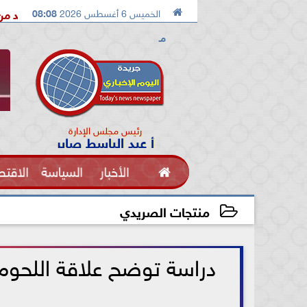

الخميس 6 أغسطس 2026
08:08
الدكتور محمد الصريدي يكشف المخطط الجديد من «تكوين» إلى «مجتم
مـ
رئيس مجلس الإدارة
أ عبد الباسط صابر

الأخبار
السياسة
الاقتص
الفنون
منتجات الصريدي
2021-06-15 16:25:37
دراسة توضح علاقة اللحوم