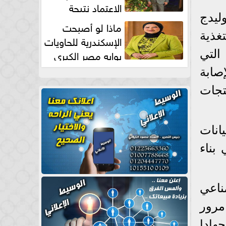
الاعتماد نتيجة
ليدج
طبيعية
ماذا لو أصبحت
غذية
الإسكندرية للحاويات
بوابه مصر الكبري
عمة التي
للتجارة العالمية بقلم د...
صابة
تجات
انات
بناء
ناعي
مرور
هادا