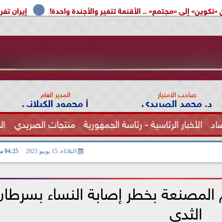
ع» .. الأقنعة تتغير والأجندة واحدة!
إيران تفرض شروطها على
صاحب الامتياز
المدير العام
د. محمد الصريدي
أ محمود الكيلاني
اد
الأخبار الرئاسية - رئاسة الجمهورية
منتجات الصريدي
ال
الصحة
الثلاثاء، 15 يونيو 2021
04:25 مـ
 المصنعة بخطر إصابة النساء بسرطان
الثدي