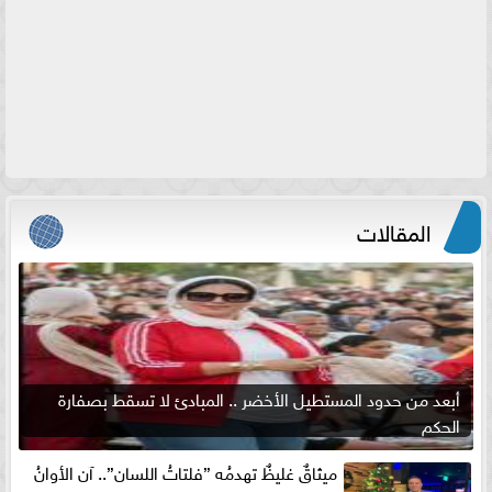
المقالات
أبعد من حدود المستطيل الأخضر .. المبادئ لا تسقط بصفارة
الحكم
ميثاقٌ غليظٌ تهدمُه ”فلتاتُ اللسان”.. آن الأوانُ