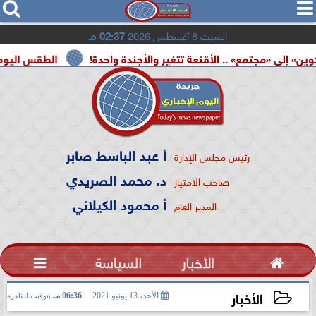




السبت 8 أغسطس 2026
02:37 مـ
. الأقنعة تتغير والأجندة واحدة!
الطقس اليوم.. شديد الحرارة بأغ
أ عبد الباسط صابر
رئيس مجلس الإدارة
د. محمد الصريدي
صاحب الامتياز
أ محمود الكيلاني
المدير العام

الأخبار
السياسة

الأخبار
الأحد، 13 يونيو 2021
06:36 مـ
بتوقيت القاهرة