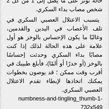
حالة تؤثر على ما يصل إلى 1 من كل 2
شخص مصاب بداء السكري.
يتسبب الاعتلال العصبي السكري في
تلف الأعصاب في اليدين والقدمين،
وغالبًا ما يكون الإحساس بالوخز هو أول
علامة على هذه الحالة لذلك إذا كنت
مصابًا بداء السكري وحدثت إحساسًا
بالوخز (أو خدرًا أو ألمًا)، فأبلغ طبيبك في
أقرب وقت ممكن ؛ قد يوصون بخطوات
يمكنك اتخاذها لإبطاء تقدم الاعتلال
العصبي السكري.
numbness-and-tingling_thumb-1-
732x549