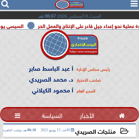




السبت 8 أغسطس 2026
06:57 صـ
داد جيل قادر على الإنتاج والعمل الحر
السيسي يوحد السودان و ل
أ عبد الباسط صابر
رئيس مجلس الإدارة
د. محمد الصريدي
صاحب الامتياز
أ محمود الكيلاني
المدير العام

الأخبار
السياسة

منتجات الصريدي
الأحد، 13 يونيو 2021
06:10 مـ
بتوقيت القاهرة