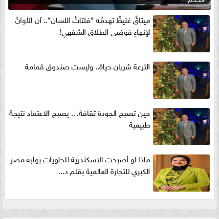
ميثاقٌ غليظٌ تهدمُه ”فلتاتُ اللسان”.. آن الأوانُ
لإنهاءِ فوضى الطلاق الشفهي!
الترعة شريان حياة.. وليست صندوق قمامة
حين تصبح الجودة ثقافة… يصبح الاعتماد نتيجة
طبيعية
ماذا لو أصبحت الإسكندرية للحاويات بوابه مصر
الكبري للتجارة العالمية بقلم د...