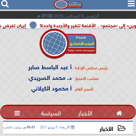




الخميس 6 أغسطس 2026
07:02 مـ
 .. الأقنعة تتغير والأجندة واحدة!
إيران تفرض شروطها على 
أ عبد الباسط صابر
رئيس مجلس الإدارة
د. محمد الصريدي
صاحب الامتياز
أ محمود الكيلاني
المدير العام

الأخبار
السياسة

الأخبار
الأربعاء، 9 يونيو 2021
06:01 مـ
بتوقيت القاهرة