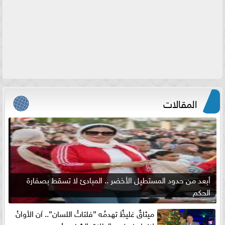
المقالات
أبعد من حدود المستطيل الأخضر .. المبادئ لا تسقط بصفارة
الحكم
ميثاقٌ غليظٌ تهدمُه ”فلتاتُ اللسان”.. آن الأوانُ
لإنهاءِ فوضى الطلاق الشفهي!