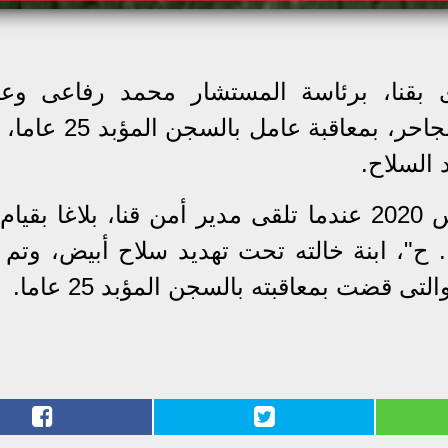
بقنا، برئاسة المستشار محمد رفاعى وع
المستشارين محمد زين ومصطفى الجاحر، بمعاقبة
 السلاح.
تعود أحداث القضية إلى شهر مارس 2020 عندما تلقى مدير أمن قنا، بلاغا ب
 ح"، ابنة خالته تحت تهديد سلاح أبيض، وتم إ
 قضت بمعاقبته بالسجن المؤبد 25 عاما.