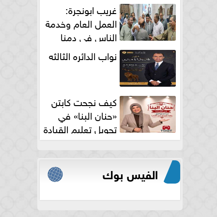
الكامل
غريب ابونجرة:
العمل العام وخدمة
الناس فى دمنا
نواب الدائره الثالثه
كيف نجحت كابتن
«حنان البنا» في
تحويل تعليم القيادة
النسائية من خوف...
الفيس بوك