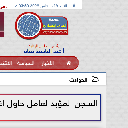

الأحد 9 أغسطس 2026
03:50 مـ
الدكتور محمد الصريدي يكشف المخطط الجديد من «تكوين» إلى «مجتمع
رئيس مجلس الإدارة
أ عبد الباسط صابر

الأخبار
السياسة
الاقتص
الفنون
الحوادث
2021-06-09 11:49:04
السجن المؤبد لعامل حاول اغ