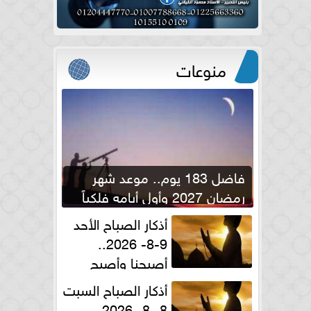
منوعات
فاضل 183 يوم.. موعد شهر
رمضان 2027 وأول أيامه فلكياً
أذكار الصباح الأحد
9-8- 2026..
أصبحنا وأصبح
الملك لله والحمد لله
أذكار الصباح السبت
8 -8- 2026..