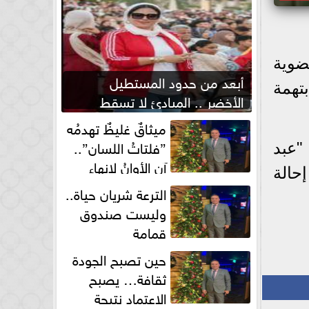
ضوية
أبعد من حدود المستطيل
 عامل بالسجن المؤبد 25 عاما، بتهمة
الأخضر .. المبادئ لا تسقط
بصفارة الحكم
ميثاقٌ غليظٌ تهدمُه
”فلتاتُ اللسان”..
قيام "عبد
آن الأوانُ لإنهاءِ
حالة
فوضى الطلاق الشفهي!
الترعة شريان حياة..
وليست صندوق
قمامة
حين تصبح الجودة
ثقافة… يصبح
الاعتماد نتيجة