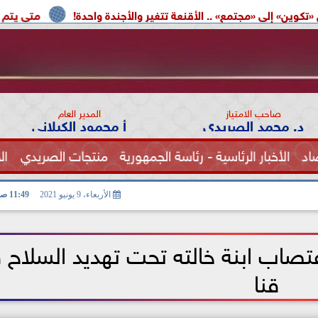
» .. الأقنعة تتغير والأجندة واحدة!
متى يتم إعادة تشغيل بطا
صاحب الامتياز
المدير العام
د. محمد الصريدي
أ محمود الكيلاني
اد
الأخبار الرئاسية - رئاسة الجمهورية
منتجات الصريدي
ال
الصحة
الأربعاء، 9 يونيو 2021
11:49 صـ
تصاب ابنة خالته تحت تهديد السلاح 
قنا