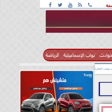





 واقعة التحرش مزعومة بسبب خلافات على الأجرة
رحيل الإعلام
حوادث
نواب الإسماعيلية
الرياضة

بتوقيت القاهرة