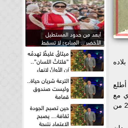
أبعد من حدود المستطيل
الأخضر .. المبادئ لا تسقط
بصفارة الحكم
ميثاقٌ غليظٌ تهدمُه
”فلتاتُ اللسان”..
بلاده
آن الأوانُ لإنهاءِ
فوضى الطلاق الشفهي!
الترعة شريان حياة..
 أطلع
وليست صندوق
قمامة
ي مع
الخرطوم وملف سد النهضة والوضع في إقليم تيجراي والانتخابات الإثيوبية في الـ21 من
حين تصبح الجودة
ثقافة… يصبح
الاعتماد نتيجة
ودان