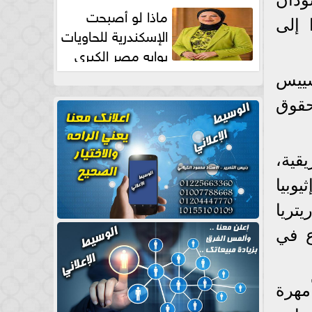
طبيعية
ماذا لو أصبحت
 إلى
الإسكندرية للحاويات
بوابه مصر الكبري
للتجارة العالمية بقلم د...
سييس
حقوق
قية،
وبيا
يتريا
ع في
مهرة