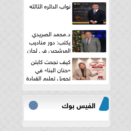
نواب الدائره الثالثه
د.محمد الصريدي
يكتب: دور مناديب
المرشحين في لجان
الانتخابات
كيف نجحت كابتن
«حنان البنا» في
تحويل تعليم القيادة
النسائية من خوف...
الفيس بوك