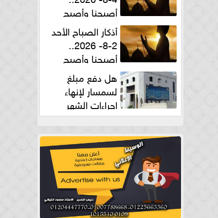
أصبحنا وأصبح
الملك لله والحمد لله
أذكار الصباح الأحد
2-8- 2026..
أصبحنا وأصبح
الملك لله والحمد لله
هل دفع مبلغ
لسمسار لإنهاء
إجراءات الشهر
العقارى حلال؟.. أمين الفتوى يجيب