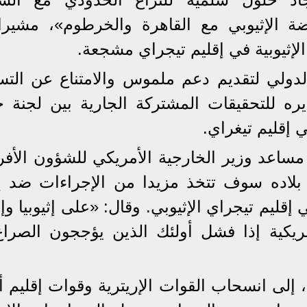
ضة الإثيوبي مع القاهرة والخرطوم»، مشيرا
 الإثيوبية في إقليم تيجراي مشجعة.
الدولي لتقديم دعم ملموس والامتناع عن الت
ره للتحقيقات المشتركة الجارية بين لجنة 
 إقليم تيغراي.
ساعد وزير الخارجية الأمريكي للشؤون الأفري
اده سوف تتخذ مزيدا من الإجراءات ضد إثي
إقليم تيجراي الإثيوبي. وقال: «على إثيوبيا وإر
مريكية إذا فشل أولئك الذين يؤججون الصرا
 إلى انسحاب القوات الإريترية وقوات إقليم أ