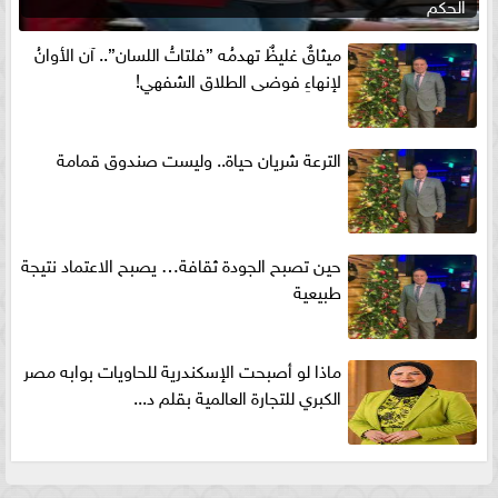
الحكم
ميثاقٌ غليظٌ تهدمُه ”فلتاتُ اللسان”.. آن الأوانُ
لإنهاءِ فوضى الطلاق الشفهي!
الترعة شريان حياة.. وليست صندوق قمامة
حين تصبح الجودة ثقافة… يصبح الاعتماد نتيجة
طبيعية
ماذا لو أصبحت الإسكندرية للحاويات بوابه مصر
الكبري للتجارة العالمية بقلم د...