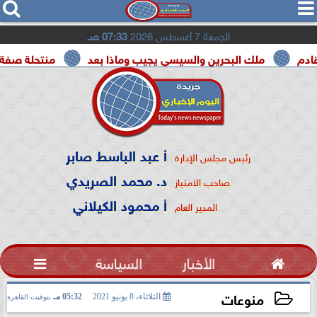




الجمعة 7 أغسطس 2026
07:33 صـ
ملك البحرين والسيسي يجيب وماذا بعد
منتحلة صفة صحفية تعت
أ عبد الباسط صابر
رئيس مجلس الإدارة
د. محمد الصريدي
صاحب الامتياز
أ محمود الكيلاني
المدير العام

الأخبار
السياسة

منوعات
الثلاثاء، 8 يونيو 2021
05:32 مـ
بتوقيت القاهرة