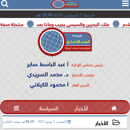




الجمعة 7 أغسطس 2026
10:15 صـ
 البحرين والسيسي يجيب وماذا بعد
منتحلة صفة صحفية تعترف:
أ عبد الباسط صابر
رئيس مجلس الإدارة
د. محمد الصريدي
صاحب الامتياز
أ محمود الكيلاني
المدير العام

الأخبار
السياسة

الأخبار
السبت، 5 يونيو 2021
04:29 مـ
بتوقيت القاهرة