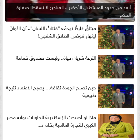
أبعد من حدود المستطيل الأخضر .. المبادئ لا تسقط بصفارة
الحكم
ميثاقٌ غليظٌ تهدمُه ”فلتاتُ اللسان”.. آن الأوانُ
لإنهاءِ فوضى الطلاق الشفهي!
الترعة شريان حياة.. وليست صندوق قمامة
حين تصبح الجودة ثقافة… يصبح الاعتماد نتيجة
طبيعية
ماذا لو أصبحت الإسكندرية للحاويات بوابه مصر
الكبري للتجارة العالمية بقلم د...