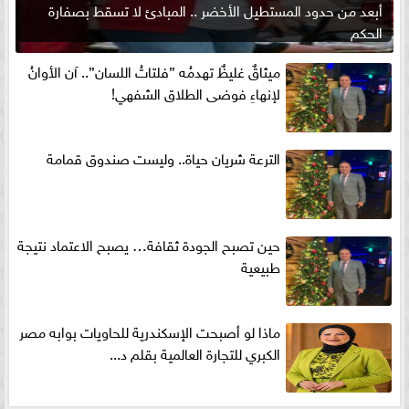
أبعد من حدود المستطيل الأخضر .. المبادئ لا تسقط بصفارة
الحكم
ميثاقٌ غليظٌ تهدمُه ”فلتاتُ اللسان”.. آن الأوانُ
لإنهاءِ فوضى الطلاق الشفهي!
الترعة شريان حياة.. وليست صندوق قمامة
حين تصبح الجودة ثقافة… يصبح الاعتماد نتيجة
طبيعية
ماذا لو أصبحت الإسكندرية للحاويات بوابه مصر
الكبري للتجارة العالمية بقلم د...