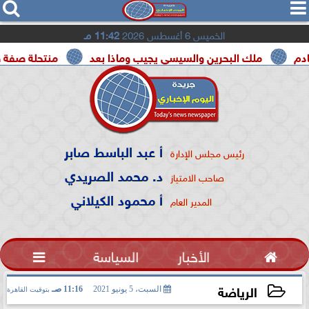




الخميس 6 أغسطس 2026
11:42 مـ
ملك البحرين والسيسي يجيب وماذا بعد
منتحلة صفة صحفية تعت
أ عبد الباسط صابر
رئيس مجلس الإدارة
د. محمد الصريدي
صاحب الامتياز
أ محمود الكيلاني
المدير العام

الأخبار
السياسة

الرياضة
السبت، 5 يونيو 2021
11:16 صـ
بتوقيت القاهرة