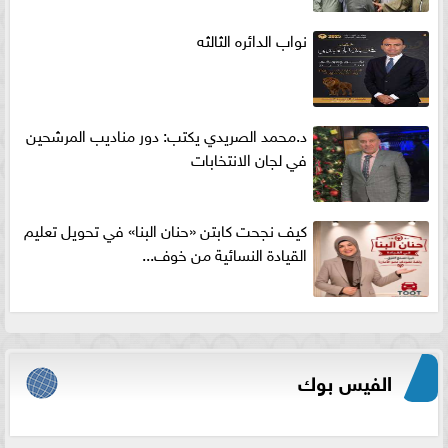
نواب الدائره الثالثه
د.محمد الصريدي يكتب: دور مناديب المرشحين
في لجان الانتخابات
كيف نجحت كابتن «حنان البنا» في تحويل تعليم
القيادة النسائية من خوف...
الفيس بوك