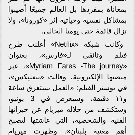
بمعاناة بمفردها بل العالم جميعًا أصيبوا
بمشاكل نفسية وحياتية إثر «كورونا»، ولا
تزال قائمة حتى يومنا الحالي.
وكانت شبكة «Netflix» أعلنت طرح
فيلم وثائقي لـ«فارس»، بعنوان
«Myriam Fares -The journey»، عبر
منصتها الإلكترونية، وقالت «نتفليكس»،
في بوستر الفيلم: «العمل يستغرق ساعة
و١١ دقيقة، وسيعرض في 3 يونيو،
وستكشف من خلاله ميريام عن خبراتها
الفنية والشخصية، التي عاشتها لتصبح
أهم مغنية بلبنان». وظهرت ميريام