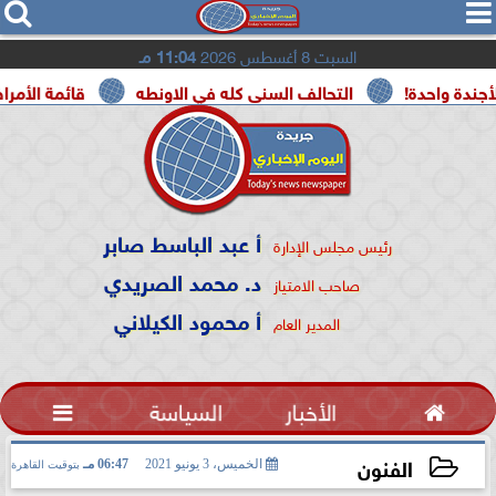




السبت 8 أغسطس 2026
11:04 مـ
التحالف السنى كله في الاونطه
قائمة الأمراض الحرجة الم
أ عبد الباسط صابر
رئيس مجلس الإدارة
د. محمد الصريدي
صاحب الامتياز
أ محمود الكيلاني
المدير العام

الأخبار
السياسة

الفنون
الخميس، 3 يونيو 2021
06:47 مـ
بتوقيت القاهرة