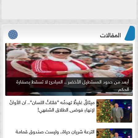
المقالات
أبعد من حدود المستطيل الأخضر .. المبادئ لا تسقط بصفارة
الحكم
ميثاقٌ غليظٌ تهدمُه ”فلتاتُ اللسان”.. آن الأوانُ
لإنهاءِ فوضى الطلاق الشفهي!
الترعة شريان حياة.. وليست صندوق قمامة