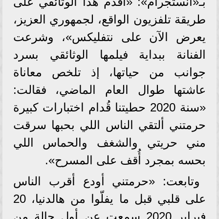
بـ«انستجرام»: «أقدم هذا الوثائقي على
طريقة تلفزيون الواقع، لجمهوري العزيز،
يعرض الآن على نتفليكس»، وشرعت
الفنانة ببداية فيلمها الوثائقي بسرد
جوانب من حياتها، إذ تلخص معاناة
عاشتها طوال العام الماضي، فقالت:
«سنة 2020 حطيتنا قُدام اختبارات كبيرة
حرمتني ألتقي الناس اللي بحبها سرقت
مني حريتي والشغف والحماس اللي
بحسه بمجرد أُقف على المسرح».
وتابعت: «حرمتني أودع أقرب الناس
على قلبي قبل ما يفلّوا من هالدنيا، 20
فبراير 2020 سمعت عن أول حالة من