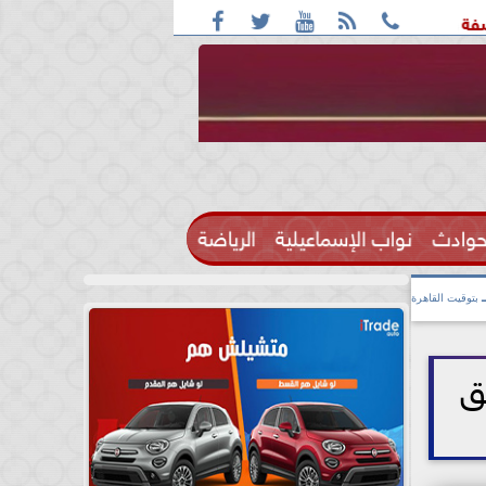





 واقعة التحرش مزعومة بسبب خلافات على الأجرة
رحيل الإعلام
حوادث
نواب الإسماعيلية
الرياضة

بتوقيت القاهرة
ق