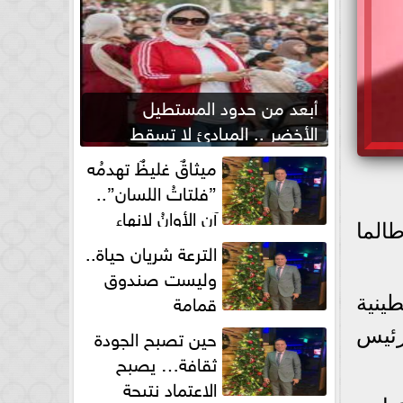
أبعد من حدود المستطيل
الأخضر .. المبادئ لا تسقط
بصفارة الحكم
ميثاقٌ غليظٌ تهدمُه
”فلتاتُ اللسان”..
آن الأوانُ لإنهاءِ
الما
فوضى الطلاق الشفهي!
الترعة شريان حياة..
وليست صندوق
قمامة
ينية
حين تصبح الجودة
رئيس
ثقافة… يصبح
الاعتماد نتيجة