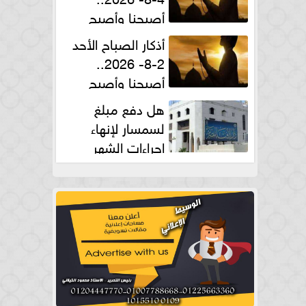
أصبحنا وأصبح
الملك لله والحمد لله
أذكار الصباح الأحد
2-8- 2026..
أصبحنا وأصبح
الملك لله والحمد لله
هل دفع مبلغ
لسمسار لإنهاء
إجراءات الشهر
العقارى حلال؟.. أمين الفتوى يجيب