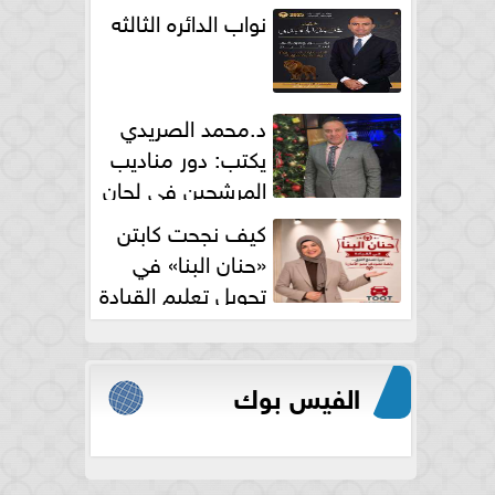
نواب الدائره الثالثه
د.محمد الصريدي
يكتب: دور مناديب
المرشحين في لجان
الانتخابات
كيف نجحت كابتن
«حنان البنا» في
تحويل تعليم القيادة
النسائية من خوف...
الفيس بوك