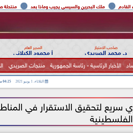
ك البحرين والسيسي يجيب وماذا بعد
منتحلة صفة صحفية تعترف:
صاحب الامتياز
المدير العام
د. محمد الصريدي
أ محمود الكيلاني
اد
الأخبار الرئاسية - رئاسة الجمهورية
منتجات الصريدي
ال
الصحة
الثلاثاء، 1 يونيو 2021
04:25 مـ
سريع لتحقيق الاستقرار في المناط
الفلسطينية