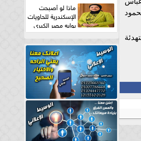
عباس
طبيعية
ماذا لو أصبحت
حمود
الإسكندرية للحاويات
بوابه مصر الكبري
للتجارة العالمية بقلم د...
هدئة