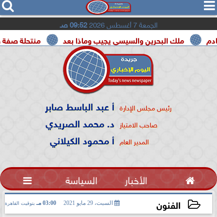




الجمعة 7 أغسطس 2026
09:52 صـ
ملك البحرين والسيسي يجيب وماذا بعد
منتحلة صفة صحفية تع
أ عبد الباسط صابر
رئيس مجلس الإدارة
د. محمد الصريدي
صاحب الامتياز
أ محمود الكيلاني
المدير العام

الأخبار
السياسة

الفنون
السبت، 29 مايو 2021
03:00 مـ
بتوقيت القاهرة