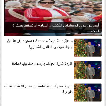
أبعد من حدود المستطيل الأخضر .. المبادئ لا تسقط بصفارة
الحكم
ميثاقٌ غليظٌ تهدمُه ”فلتاتُ اللسان”.. آن الأوانُ
لإنهاءِ فوضى الطلاق الشفهي!
الترعة شريان حياة.. وليست صندوق قمامة
حين تصبح الجودة ثقافة… يصبح الاعتماد نتيجة
طبيعية