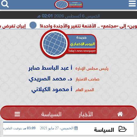




الخميس 6 أغسطس 2026
02:01 مـ
.. الأقنعة تتغير والأجندة واحدة!
إيران تفرض شروطها على ت
أ عبد الباسط صابر
رئيس مجلس الإدارة
د. محمد الصريدي
صاحب الامتياز
أ محمود الكيلاني
المدير العام

الأخبار
السياسة

السياسة
الخميس، 27 مايو 2021
03:09 مـ
بتوقيت القاهرة