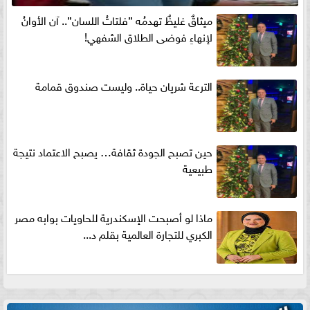
ميثاقٌ غليظٌ تهدمُه ”فلتاتُ اللسان”.. آن الأوانُ
لإنهاءِ فوضى الطلاق الشفهي!
الترعة شريان حياة.. وليست صندوق قمامة
حين تصبح الجودة ثقافة… يصبح الاعتماد نتيجة
طبيعية
ماذا لو أصبحت الإسكندرية للحاويات بوابه مصر
الكبري للتجارة العالمية بقلم د...