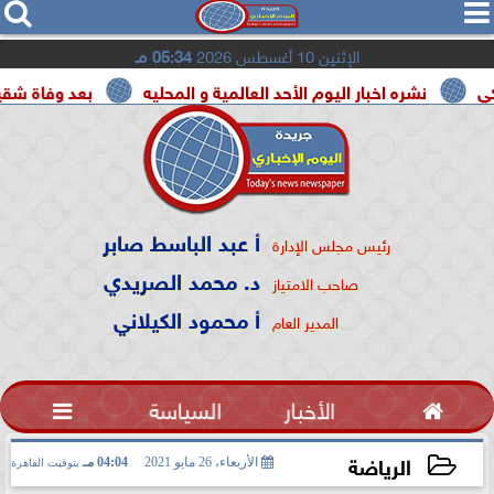




الإثنين 10 أغسطس 2026
05:34 مـ
شره اخبار اليوم الأحد العالمية و المحليه
بعد وفاة شقيقه بالمرض
أ عبد الباسط صابر
رئيس مجلس الإدارة
د. محمد الصريدي
صاحب الامتياز
أ محمود الكيلاني
المدير العام

الأخبار
السياسة

الرياضة
الأربعاء، 26 مايو 2021
04:04 مـ
بتوقيت القاهرة