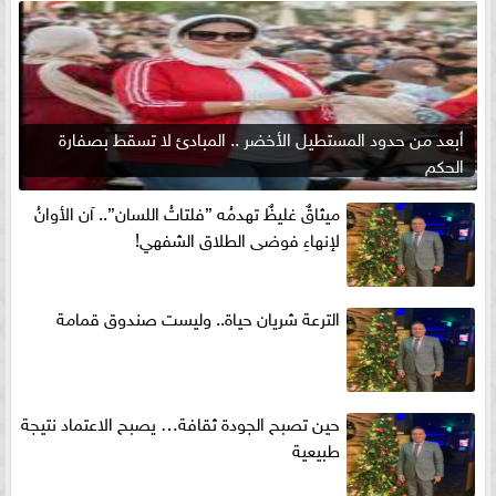
أبعد من حدود المستطيل الأخضر .. المبادئ لا تسقط بصفارة
الحكم
ميثاقٌ غليظٌ تهدمُه ”فلتاتُ اللسان”.. آن الأوانُ
لإنهاءِ فوضى الطلاق الشفهي!
الترعة شريان حياة.. وليست صندوق قمامة
حين تصبح الجودة ثقافة… يصبح الاعتماد نتيجة
طبيعية