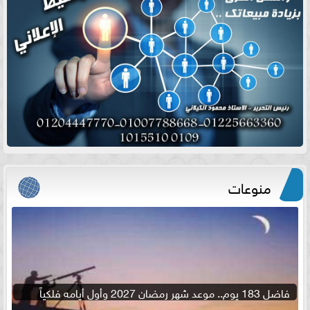
منوعات
فاضل 183 يوم.. موعد شهر رمضان 2027 وأول أيامه فلكياً