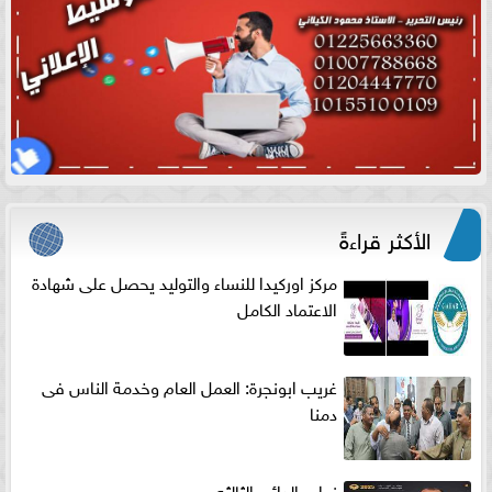
الأكثر قراءةً
مركز اوركيدا للنساء والتوليد يحصل على شهادة
الاعتماد الكامل
غريب ابونجرة: العمل العام وخدمة الناس فى
دمنا
نواب الدائره الثالثه