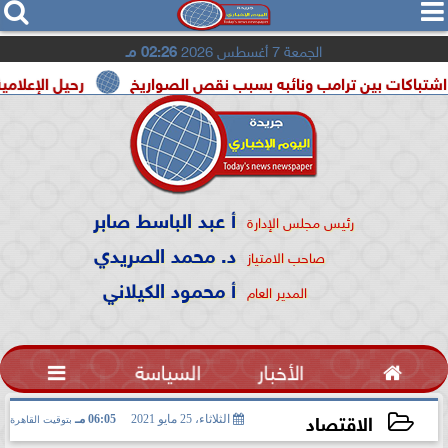




الجمعة 7 أغسطس 2026
02:26 مـ
بين ترامب ونائبه بسبب نقص الصواريخ
رحيل الإعلامية سونيا كم
أ عبد الباسط صابر
رئيس مجلس الإدارة
د. محمد الصريدي
صاحب الامتياز
أ محمود الكيلاني
المدير العام

الأخبار
السياسة

الاقتصاد
الثلاثاء، 25 مايو 2021
06:05 مـ
بتوقيت القاهرة