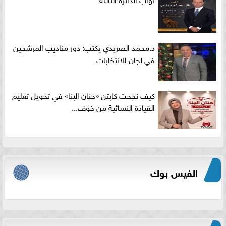
د.محمد الصريدي يكتب: دور مناديب المرشحين
في لجان الانتخابات
كيف نجحت كابتن «حنان البنا» في تحويل تعليم
القيادة النسائية من خوف...
الفيس بوك