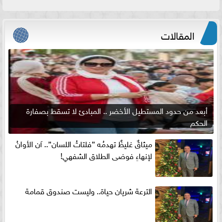
المقالات
أبعد من حدود المستطيل الأخضر .. المبادئ لا تسقط بصفارة
الحكم
ميثاقٌ غليظٌ تهدمُه ”فلتاتُ اللسان”.. آن الأوانُ
لإنهاءِ فوضى الطلاق الشفهي!
الترعة شريان حياة.. وليست صندوق قمامة