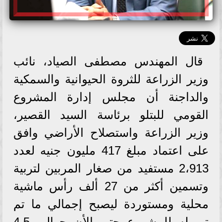
قال المهندس مصطفى الصياد، نائب
وزير الزراعة للثروة الحيوانية والسمكية
والداجنة أن مجلس إدارة المشروع
القومي للبتلو برئاسة السيد القصير،
وزير الزراعة واستصلاح الأراضي وافق
على اعتماد مبلغ 417 مليون جنيه لعدد
2،913 مستفيد من صغار المربين لتربية
وتسمين أكثر من 27 ألف رأس ماشية
محلية ومستوردة ليصبح إجمالي ما تم
تمويله للمشروع حتى الأن حوالى 4.5