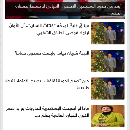
أبعد من حدود المستطيل الأخضر .. المبادئ لا تسقط بصفارة
الحكم
ميثاقٌ غليظٌ تهدمُه ”فلتاتُ اللسان”.. آن الأوانُ
لإنهاءِ فوضى الطلاق الشفهي!
الترعة شريان حياة.. وليست صندوق قمامة
حين تصبح الجودة ثقافة… يصبح الاعتماد نتيجة
طبيعية
ماذا لو أصبحت الإسكندرية للحاويات بوابه مصر
الكبري للتجارة العالمية بقلم د...