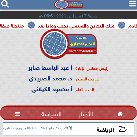




الجمعة 7 أغسطس 2026
06:51 صـ
ملك البحرين والسيسي يجيب وماذا بعد
منتحلة صفة صحفية تعت
أ عبد الباسط صابر
رئيس مجلس الإدارة
د. محمد الصريدي
صاحب الامتياز
أ محمود الكيلاني
المدير العام

الأخبار
السياسة

الرياضة
الأحد، 23 مايو 2021
06:19 مـ
بتوقيت القاهرة