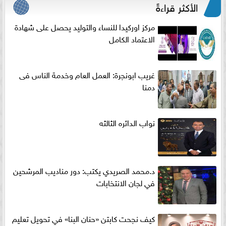
الأكثر قراءةً
مركز اوركيدا للنساء والتوليد يحصل على شهادة
الاعتماد الكامل
غريب ابونجرة: العمل العام وخدمة الناس فى
دمنا
نواب الدائره الثالثه
د.محمد الصريدي يكتب: دور مناديب المرشحين
في لجان الانتخابات
كيف نجحت كابتن «حنان البنا» في تحويل تعليم