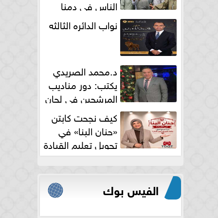
الناس فى دمنا
نواب الدائره الثالثه
د.محمد الصريدي
يكتب: دور مناديب
المرشحين في لجان
الانتخابات
كيف نجحت كابتن
«حنان البنا» في
تحويل تعليم القيادة
النسائية من خوف...
الفيس بوك