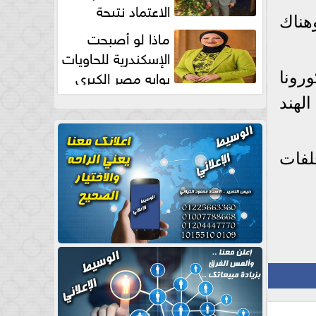
الاعتماد نتيجة
هناك
طبيعية
ماذا لو أصبحت
الإسكندرية للحاويات
بوابه مصر الكبري
رونا
للتجارة العالمية بقلم د...
الهند
لفات