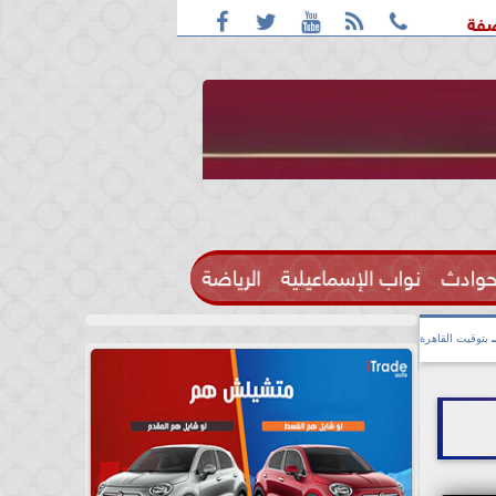





 واقعة التحرش مزعومة بسبب خلافات على الأجرة
رحيل الإعلام
حوادث
نواب الإسماعيلية
الرياضة

بتوقيت القاهرة