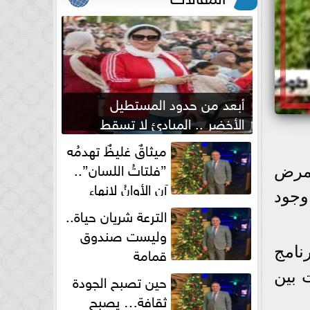
أبعد من حدود المستطيل
الأخضر .. المبادئ لا تسقط
بصفارة الحكم
ميثاقٌ غليظٌ تهدمُه
”فلتاتُ اللسان”..
 مرض
آن الأوانُ لإنهاءِ
وجود
فوضى الطلاق الشفهي!
الترعة شريان حياة..
وليست صندوق
قمامة
نامج
 بين
حين تصبح الجودة
ثقافة… يصبح