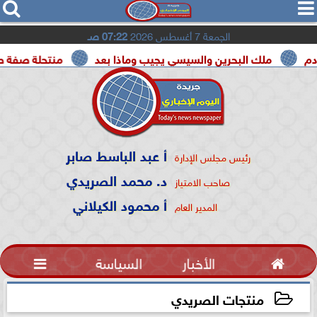




الجمعة 7 أغسطس 2026
07:22 صـ
ملك البحرين والسيسي يجيب وماذا بعد
منتحلة صفة صحفية تع
أ عبد الباسط صابر
رئيس مجلس الإدارة
د. محمد الصريدي
صاحب الامتياز
أ محمود الكيلاني
المدير العام

الأخبار
السياسة

منتجات الصريدي