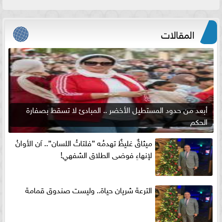
المقالات
أبعد من حدود المستطيل الأخضر .. المبادئ لا تسقط بصفارة
الحكم
ميثاقٌ غليظٌ تهدمُه ”فلتاتُ اللسان”.. آن الأوانُ
لإنهاءِ فوضى الطلاق الشفهي!
الترعة شريان حياة.. وليست صندوق قمامة