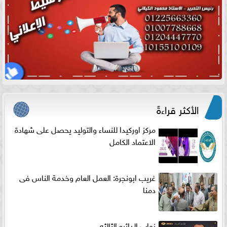
الأكثر قراءةً
مركز اوركيدا للنساء والتوليد يحصل على شهادة
الاعتماد الكامل
غريب ابونجرة: العمل العام وخدمة الناس فى
دمنا
نواب الدائره الثالثه