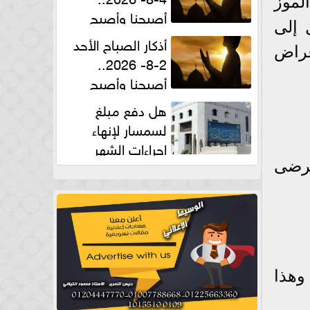
لموز
أصبحنا وأصبح
 إلى
الملك لله والحمد لله
أذكار الصباح الأحد
عراض
2-8- 2026..
أصبحنا وأصبح
الملك لله والحمد لله
هل دفع مبلغ
لسمسار لإنهاء
إجراءات الشهر
العقارى حلال؟.. أمين الفتوى يجيب
مرضى
وهذا