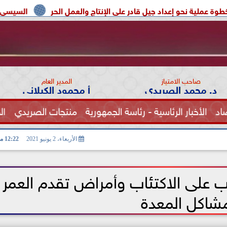
عداد جيل قادر على الإنتاج والعمل الحر
السيسي يوحد السودان و 
صاحب الامتياز
المدير العام
د. محمد الصريدي
أ محمود الكيلاني
اد
الأخبار الرئاسية - رئاسة الجمهورية
منتجات الصريدي
ال
الصحة
الأربعاء، 2 يونيو 2021
12:22 مـ
ب على الاكتئاب وأمراض تقدم العمر
شاكل المعدة