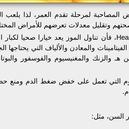
ض المصاحبة لمرحلة تقدم العمر، لذا يلعب ال
حتهم وتقليل معدلات تعرضهم للأمراض المختل
وطبقا لتقرير نشر في موقع Healthline، فأن تناول الموز يعد خيارا صحيا لك
لفيتامينات والمعادن والألياف التي يحتاجها ا
ن هـ والزنك والمغنيسيوم والفوسفور والبوتا
اسيوم التي تعمل على خفض ضغط الدم ومنع ح
م.
ر السن، مثل: