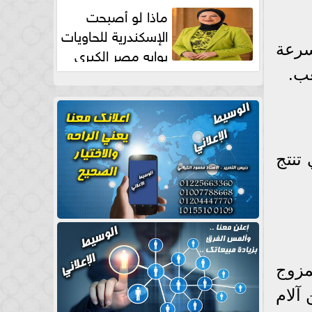
طبيعية
ماذا لو أصبحت
الإسكندرية للحاويات
سرعة
بوابه مصر الكبري
للتجارة العالمية بقلم د...
عب.
 تنتج
مزوج
آلام