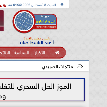

السبت 8 أغسطس 2026
01:32 صـ
لب جهود كل وطنى لمواجهة التحديات
شيحة :خطوة عملية نحو إ
رئيس مجلس الإدارة
أ عبد الباسط صابر

الأخبار
السياسة
الاقتص
الفنون
منتجات الصريدي
2021-06-02 12:22:29
الموز الحل السحري للتغل
وم