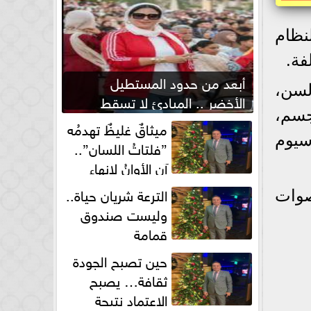
نظام
فة.
أبعد من حدود المستطيل
بار السن،
الأخضر .. المبادئ لا تسقط
لجسم،
بصفارة الحكم
ميثاقٌ غليظٌ تهدمُه
سيوم
”فلتاتُ اللسان”..
آن الأوانُ لإنهاءِ
فوضى الطلاق الشفهي!
الترعة شريان حياة..
صوات
وليست صندوق
قمامة
حين تصبح الجودة
ثقافة… يصبح
الاعتماد نتيجة