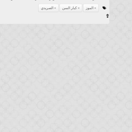
الموز
كبار السن
الصريدي
⇧