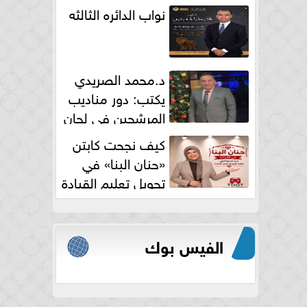
نواب الدائره الثالثه
د.محمد الصريدي
يكتب: دور مناديب
المرشحين في لجان
الانتخابات
كيف نجحت كابتن
«حنان البنا» في
تحويل تعليم القيادة
النسائية من خوف...
الفيس بوك