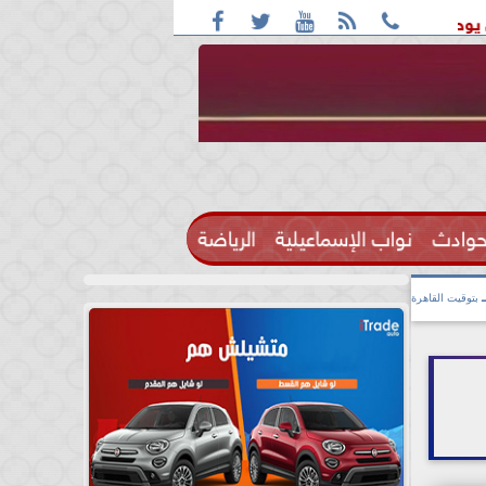





ليبيا و اليمن
ترامب مجلس السلام العالمي ينزع سلاح حماس
حوادث
نواب الإسماعيلية
الرياضة

بتوقيت القاهرة