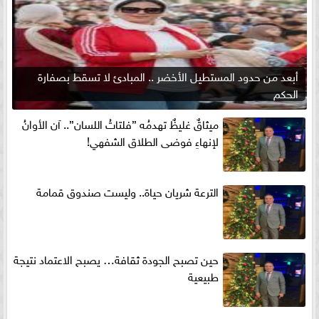
أبعد من حدود المستطيل الأخضر .. المبادئ لا تسقط بصفارة
الحكم
ميثاقٌ غليظٌ تهدمُه ”فلتاتُ اللسان”.. آن الأوانُ
لإنهاءِ فوضى الطلاق الشفهي!
الترعة شريان حياة.. وليست صندوق قمامة
حين تصبح الجودة ثقافة… يصبح الاعتماد نتيجة
طبيعية