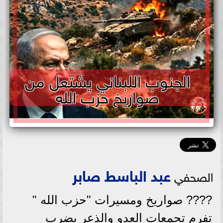
الجنوب اللبناني يشتعل من
صواريخ حزب الله
عبد الباسط صابر
الصحفي
???? صواريخ ومسيرات "حزب الله "
تفرم تجمعات العدو والذعر يضرب