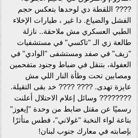
???? اللقطة دي لوحدها بتعكس حجم
الفشل والضياع. دا غير ، طيارات الإخلاء
الطبي العسكري مش ملاحقة.. نازلة
طالعة زي الـ "تاكسي" في مستشفيات
"زيف" في صفد ومستشفى "الوادي" في
العفولة، بتنقل في ضباط وجنود متفحمين
ومصابين تحت وطأة النار اللي مش
عايزة تهدى. ???? ???? خد بقى التقيلة.
???????? وسائل إعلام الاحتلال أعلنت
رسميًا عن مقتل ضابط من وحدة "إيغوز"
بتاعة لواء النخبة "غولاني"، فطس متأثرًا
بإصابته في معارك جنوب لبنان!