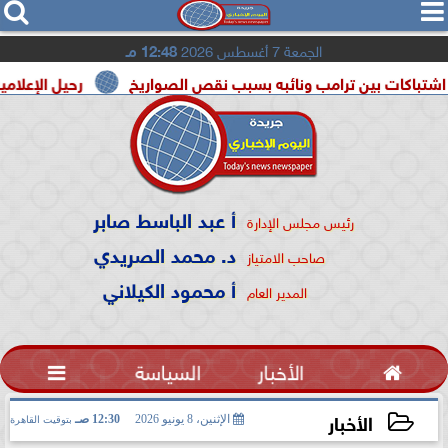




الجمعة 7 أغسطس 2026
12:48 مـ
ين ترامب ونائبه بسبب نقص الصواريخ
رحيل الإعلامية سونيا كمال
أ عبد الباسط صابر
رئيس مجلس الإدارة
د. محمد الصريدي
صاحب الامتياز
أ محمود الكيلاني
المدير العام

الأخبار
السياسة

الأخبار
الإثنين، 8 يونيو 2026
12:30 صـ
بتوقيت القاهرة