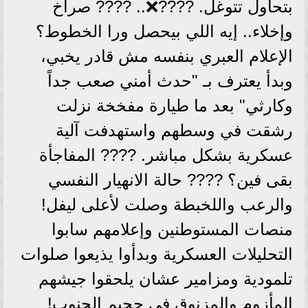
بتحاول تتوغل. ????❌.. ???? صراخ
وإخلاء.. إيه اللي بيحصل ورا الخطوط؟
الإعلام العبري بنفسه مش قادر يخبي،
وبدأ يعترف بـ "حدث أمني صعب جداً
وكارثي" بعد ما طيارة مفخخة نزلت
رشقت في وسطهم واستهدفت آلية
عسكرية بشكل مباشر. ???? المفاجأة
بقى فين؟ ???? حالة الانهيار النفسي
والرعب واللخبطة وصلت لأعلى ليفل!
منصات المستوطنين وإعلامهم سابوا
التحليلات العسكرية وبدأوا يذيعوا صلوات
تلمودية ومزامير عشان يلحقوا جيشهم
المأزوم والمزنوق في جحيم الجنوب!