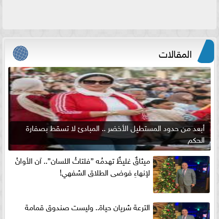
المقالات
أبعد من حدود المستطيل الأخضر .. المبادئ لا تسقط بصفارة
الحكم
ميثاقٌ غليظٌ تهدمُه ”فلتاتُ اللسان”.. آن الأوانُ
لإنهاءِ فوضى الطلاق الشفهي!
الترعة شريان حياة.. وليست صندوق قمامة