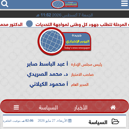




الجمعة 7 أغسطس 2026
11:52 مـ
جهود كل وطنى لمواجهة التحديات
الدكتور محمد الصريدي يكشف
أ عبد الباسط صابر
رئيس مجلس الإدارة
د. محمد الصريدي
صاحب الامتياز
أ محمود الكيلاني
المدير العام

الأخبار
السياسة

السياسة
الأربعاء، 27 مايو 2026
02:06 مـ
بتوقيت القاهرة