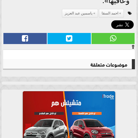
وعافيها».
احمد السقا
ياسمين عبد العزيز
⇧
موضوعات متعلقة