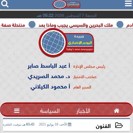




الجمعة 7 أغسطس 2026
05:22 صـ
ملك البحرين والسيسي يجيب وماذا بعد
منتحلة صفة صحفية تعت
أ عبد الباسط صابر
رئيس مجلس الإدارة
د. محمد الصريدي
صاحب الامتياز
أ محمود الكيلاني
المدير العام

الأخبار
السياسة

الفنون
الأحد، 18 يوليو 2021
03:45 مـ
بتوقيت القاهرة