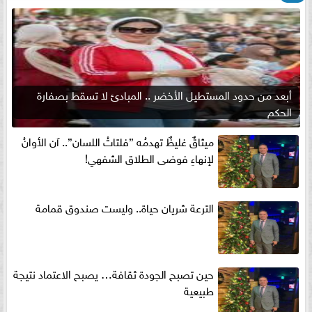
أبعد من حدود المستطيل الأخضر .. المبادئ لا تسقط بصفارة
الحكم
ميثاقٌ غليظٌ تهدمُه ”فلتاتُ اللسان”.. آن الأوانُ
لإنهاءِ فوضى الطلاق الشفهي!
الترعة شريان حياة.. وليست صندوق قمامة
حين تصبح الجودة ثقافة… يصبح الاعتماد نتيجة
طبيعية