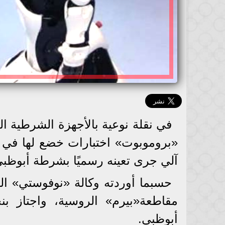
في نقلة نوعية بالأجهزة الشرطية الع
«بروموبوت» اختبارات خضع لها في د
آلي جرى تعينه رسميًا بشرطة أبوظبي
حسبما أوردته وكالة «نوفوستي» الر
مقاطعة«بيرم» الروسية، واجتاز ب
أبوظبي.