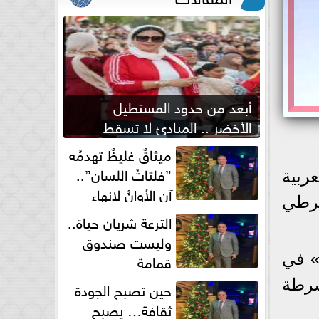
أبعد من حدود المستطيل
الأخضر .. المبادئ لا تسقط
بصفارة الحكم
ميثاقٌ غليظٌ تهدمُه
”فلتاتُ اللسان”..
عربية
آن الأوانُ لإنهاءِ
شرطي
فوضى الطلاق الشفهي!
الترعة شريان حياة..
وليست صندوق
قمامة
» في
شرطة
حين تصبح الجودة
ثقافة… يصبح