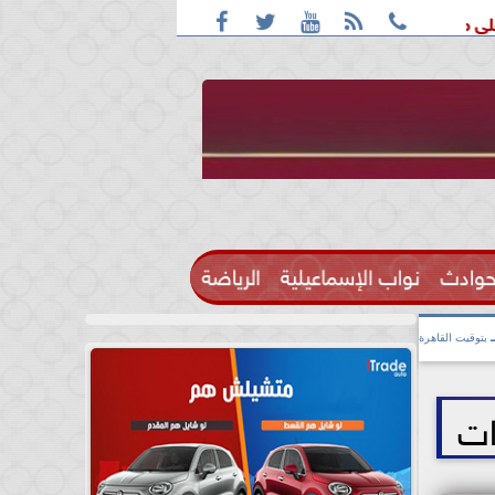





ترامب للجولف قبل زيارته إلى كاليفورنيا
اليوم.. سحب قرعة ا
حوادث
نواب الإسماعيلية
الرياضة

بتوقيت القاهرة
ات