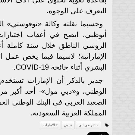
التعرف على الوجوه.
وحسبما نقلته وكالة «نوفوستي» ال
أبوظبي، اتضح في أعقاب اختبارا
الروسي الناطق خلال سنة كاملة 
الإماراتية؛ لاسيما فيما يخص عمل ا
البشري أثناء جائحة COVID-19.
جدير بالذكر أن الإمارات تستخدم 
الوطني، و«دبي مول»- أحد أكبر مرا
الصعيد العربي في البنك الوطني ال
المملكة العربية السعودية.
شرطي الي
دبي
الامارات