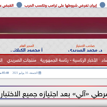
ض شروطها على ترامب وتكسب الحرب
القبض على مسلح قرب ملعب 
صاحب الامتياز
المدير العام
د. محمد الصريدي
أ محمود الكيلاني
اد
الأخبار الرئاسية - رئاسة الجمهورية
منتجات الصريدي
ال
الصحة
الجمعة، 16 يوليو 2021
05:40 مـ
رطي «آلي» بعد اجتيازه جميع الاختبار