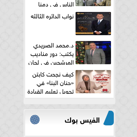
الناس فى دمنا
نواب الدائره الثالثه
د.محمد الصريدي
يكتب: دور مناديب
المرشحين في لجان
الانتخابات
كيف نجحت كابتن
«حنان البنا» في
تحويل تعليم القيادة
النسائية من خوف...
الفيس بوك