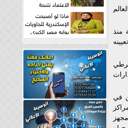
الاعتماد نتيجة
عالم
طبيعية
ماذا لو أصبحت
الإسكندرية للحاويات
بوابه مصر الكبري
 منذ
للتجارة العالمية بقلم د...
تعيينه
شرطي
ارات
ن في
راكز
مجهز
ح له