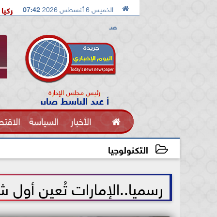

الخميس 6 أغسطس 2026
07:42
استقبال حافل وتاريخى لمحمد صلاح في تركيا
إيران تفر
صـ
رئيس مجلس الإدارة
أ عبد الباسط صابر

الأخبار
السياسة
الاقتص
الفنون
التكنولوجيا
2021-07-16 17:40:20
رسميا..الإمارات تُعين أول ش