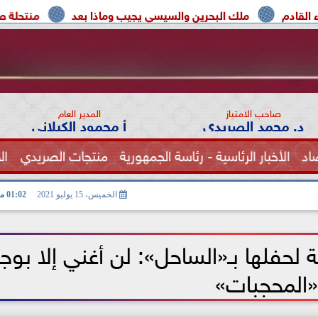
لك البحرين والسيسي يجيب وماذا بعد
منتحلة صفة صحفية تعتر
صاحب الامتياز
المدير العام
د. محمد الصريدي
أ محمود الكيلاني
اد
الأخبار الرئاسية - رئاسة الجمهورية
منتجات الصريدي
ال
الصحة
الخميس، 15 يوليو 2021
01:02 مـ
لحفلها بـ«الساحل»: لن أغني إلا بوج
«المحجبات»