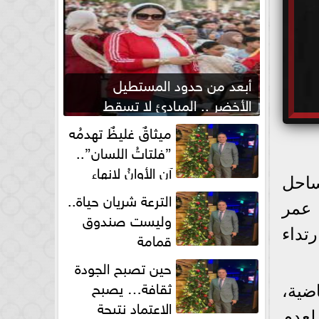
أبعد من حدود المستطيل
الأخضر .. المبادئ لا تسقط
بصفارة الحكم
ميثاقٌ غليظٌ تهدمُه
”فلتاتُ اللسان”..
آن الأوانُ لإنهاءِ
ساحل
فوضى الطلاق الشفهي!
الترعة شريان حياة..
 عمر
وليست صندوق
رتداء
قمامة
حين تصبح الجودة
ثقافة… يصبح
ضية،
الاعتماد نتيجة
لعدم