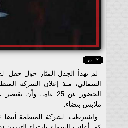
لم يهدأ الجدل المثار حول حفل الف
الشمالي، منذ إعلان الشركة المن
الحضور عن 25 عاما، وأ
ملابس بيضاء.
واشترطت الشركة المنظمة أيضا عد
كما أعلنت السماح بارتداء التربون 