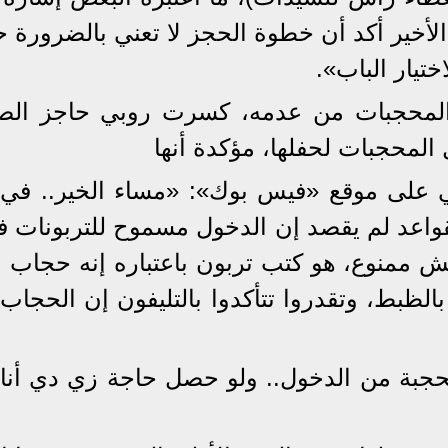
أخير أكد أن خطوة الحجز لا تعني بالضرورة 
تيار الباب».
 المحجبات من عدمه، كسرت روبي حاجز ال
لمحجبات لحفلها، مؤكدة أنها
 على موقع «فيس بوك»: «مساء الخير.. في
اعد لم يقصد إن الدخول مسموح للتربونات ف
 ممنوع، هو كتب تربون باعتباره إنه حجاب با
الظبط، وتقدروا تتأكدوا بالتليفون إن الحجا
حجبة من الدخول.. ولو حصل حاجة زي دي أن