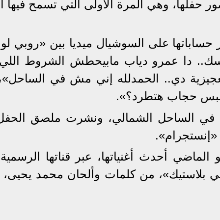
فلها، وهي المرة الأولى التي تسمح فيها الف
حساباتها على السوشيال ميديا بين «روبي لو ن
.. دا عمرو دياب مابيحطش الشروط اللي 
جيزية دي.. الحمدلله إني مش في الساحل»، 
ألبس حجاب هتطرد؟».
ي في الساحل الشمالي، ونشرت ملصق الحفل
«إنستجرام».
ن روبي طرحت في 31 مايو الماضي أحدث أغنياتها، عبر قناتها الرس
 بلاستيك»، من كلمات وألحان محمد يحيى، ت