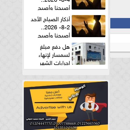
أصبحنا وأصبح
الملك لله والحمد لله
أذكار الصباح الأحد
2-8- 2026..
أصبحنا وأصبح
الملك لله والحمد لله
هل دفع مبلغ
لسمسار لإنهاء
إجراءات الشهر
العقارى حلال؟.. أمين الفتوى يجيب