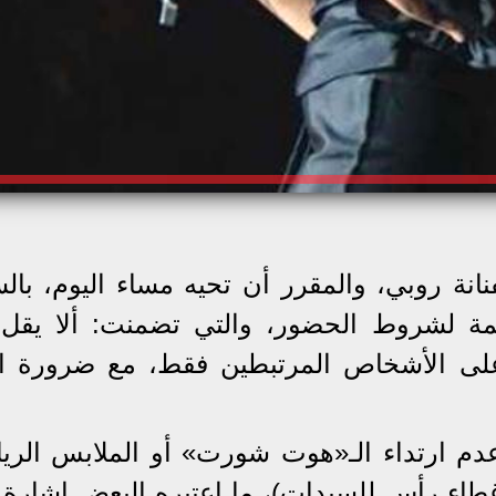
نانة روبي، والمقرر أن تحيه مساء اليوم، بال
ظمة لشروط الحضور، والتي تضمنت: ألا يقل
ن يقتصر على الأشخاص المرتبطين فقط، مع ضرورة ا
م ارتداء الـ«هوت شورت» أو الملابس الريا
(غطاء رأس للسيدات)، ما اعتبره البعض إشارة 