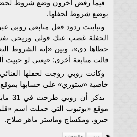
فيما رفض آخرون وضع شروط لحضور ح
بوضع شروط لحفلها.
وتباينت ردود فعل متابعي روبي عبر 
الحفلة غصب عنك قولي وريحي نفسك
حطاها دي»، وبين «إيه الشروط التع
قالت متابعة أخرى: «يعني لو حبيت 
وكانت روبي روجت لحفلها الغنائ
خاصية «ستوري» على حسابها بموقع 
يذكر أ
موقع «يوتيوب التي حملت اسم «قلبي
جيزو، ومكساج وماستر ماهر صلاح.
روبي
المحجبات