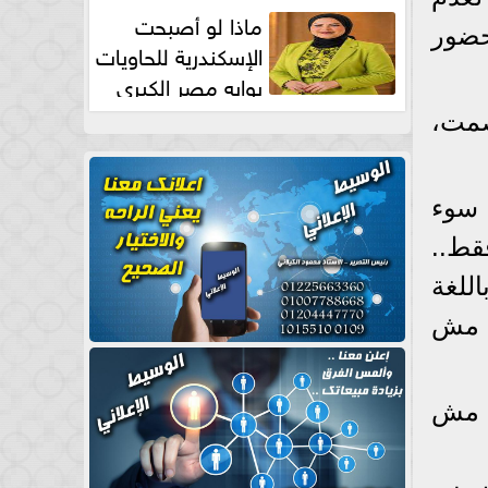
طبيعية
ماذا لو أصبحت
حضور
الإسكندرية للحاويات
بوابه مصر الكبري
للتجارة العالمية بقلم د...
صمت،
 سوء
قط..
للغة
ب مش
ا مش