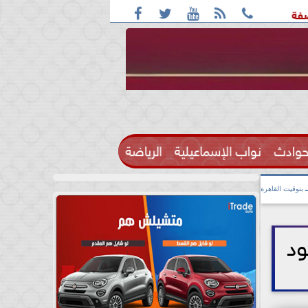





ف: واقعة التحرش مزعومة بسبب خلافات على الأجرة
رحيل الإعل
حوادث
نواب الإسماعيلية
الرياضة

بتوقيت القاهرة
ود