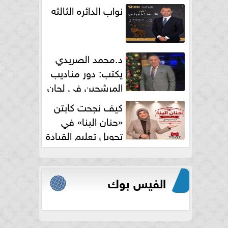
نواب الدائره الثالثه
د.محمد الصريدي
يكتب: دور مناديب
المرشحين في لجان
الانتخابات
كيف نجحت كابتن
«حنان البنا» في
تحويل تعليم القيادة
النسائية من خوف...
الفيس بوك