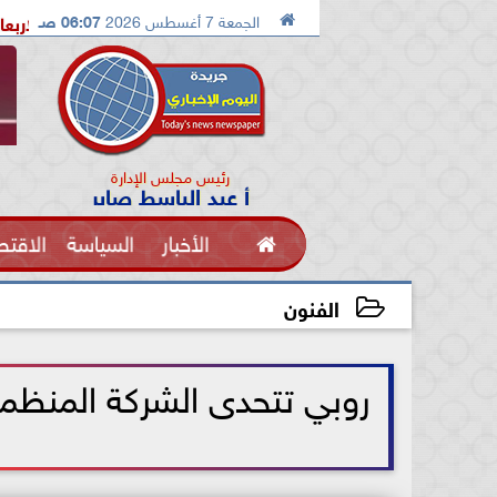

الجمعة 7 أغسطس 2026
06:07 صـ
الإسماعيلية تستضيف معسكرًا مغلقًا للإسماعيلي الاربعاء القادم
م
رئيس مجلس الإدارة
أ عبد الباسط صابر

الأخبار
السياسة
الاقتص
الفنون
الفنون
2021-07-15 13:02:30
روبي تتحدى الشركة المنظمة 