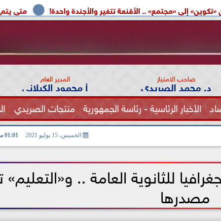
 .. الأقنعة تتغير والأجندة واحدة!
متى يتم إعادة تشغيل بطاق
صاحب الامتياز
المدير العام
د. محمد الصريدي
أ محمود الكيلاني
اد
الأخبار الرئاسية - رئاسة الجمهورية
منتجات الصريدي
ال
الصحة
الخميس، 15 يوليو 2021
01:01 مـ
افيا للثانوية العامة .. و«التعليم» ت
مصدرها