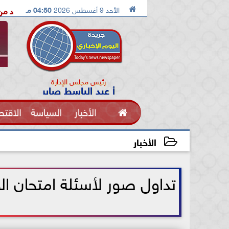

الأحد 9 أغسطس 2026
04:50 مـ
الدكتور محمد الصريدي يكشف المخطط الجديد من «تكوين» إلى «مجتمع»
رئيس مجلس الإدارة
أ عبد الباسط صابر

الأخبار
السياسة
الاقتص
الفنون
الأخبار
2021-07-15 13:01:26
تداول صور لأسئلة امتحان الجغر