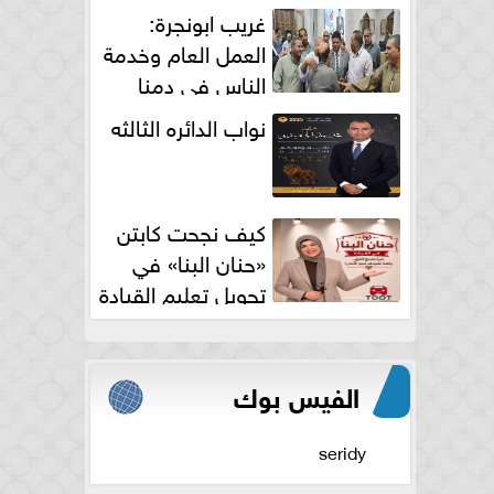
الكامل
غريب ابونجرة:
العمل العام وخدمة
الناس فى دمنا
نواب الدائره الثالثه
كيف نجحت كابتن
«حنان البنا» في
تحويل تعليم القيادة
النسائية من خوف...
الفيس بوك
seridy