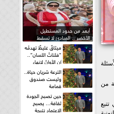
أبعد من حدود المستطيل
الأخضر .. المبادئ لا تسقط
بصفارة الحكم
ميثاقٌ غليظٌ تهدمُه
”فلتاتُ اللسان”..
آن الأوانُ لإنهاءِ
سئلة
فوضى الطلاق الشفهي!
الترعة شريان حياة..
وليست صندوق
ة من
قمامة
حين تصبح الجودة
ثقافة… يصبح
 تتبع
الاعتماد نتيجة
ونية