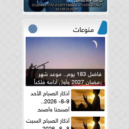
منوعات
فاضل 183 يوم.. موعد شهر
رمضان 2027 وأول أيامه فلكياً
أذكار الصباح الأحد
9-8- 2026..
أصبحنا وأصبح
الملك لله والحمد لله
أذكار الصباح السبت
8 -8- 2026..