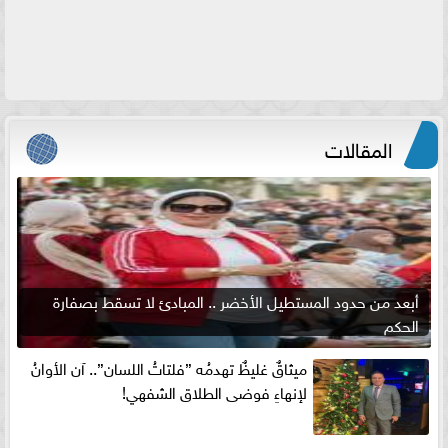
المقالات
أبعد من حدود المستطيل الأخضر .. المبادئ لا تسقط بصفارة
الحكم
ميثاقٌ غليظٌ تهدمُه ”فلتاتُ اللسان”.. آن الأوانُ
لإنهاءِ فوضى الطلاق الشفهي!