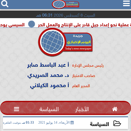




السبت 8 أغسطس 2026
06:31 صـ
د جيل قادر على الإنتاج والعمل الحر
السيسي يوحد السودان و ليب
أ عبد الباسط صابر
رئيس مجلس الإدارة
د. محمد الصريدي
صاحب الامتياز
أ محمود الكيلاني
المدير العام

الأخبار
السياسة

السياسة
الأربعاء، 14 يوليو 2021
01:33 مـ
بتوقيت القاهرة