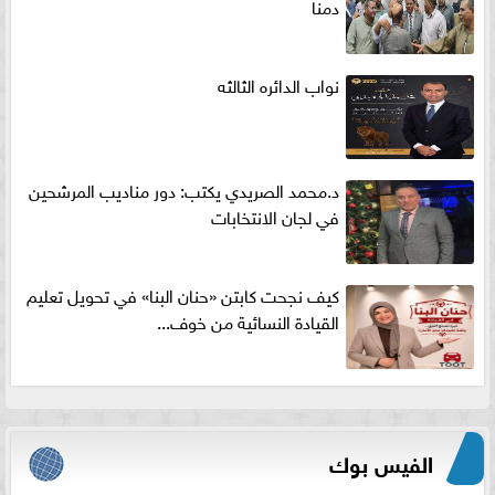
دمنا
نواب الدائره الثالثه
د.محمد الصريدي يكتب: دور مناديب المرشحين
في لجان الانتخابات
كيف نجحت كابتن «حنان البنا» في تحويل تعليم
القيادة النسائية من خوف...
الفيس بوك