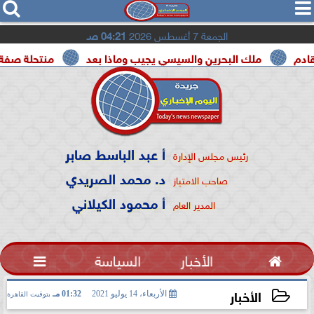




الجمعة 7 أغسطس 2026
04:21 صـ
ملك البحرين والسيسي يجيب وماذا بعد
منتحلة صفة صحفية تعت
أ عبد الباسط صابر
رئيس مجلس الإدارة
د. محمد الصريدي
صاحب الامتياز
أ محمود الكيلاني
المدير العام

الأخبار
السياسة

الأخبار
الأربعاء، 14 يوليو 2021
01:32 مـ
بتوقيت القاهرة