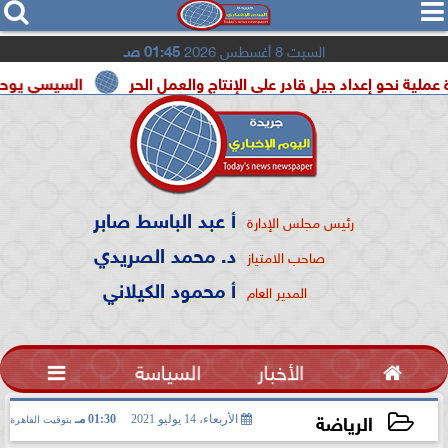




السبت 8 أغسطس 2026
01:45 صـ
عداد جيل قادر على الإنتاج والعمل الحر
السيسي يوحد السودان و 
أ عبد الباسط صابر
رئيس مجلس الإدارة
د. محمد الصريدي
صاحب الامتياز
أ محمود الكيلاني
المدير العام

الأخبار
السياسة

الرياضة
الأربعاء، 14 يوليو 2021
01:30 مـ
بتوقيت القاهرة