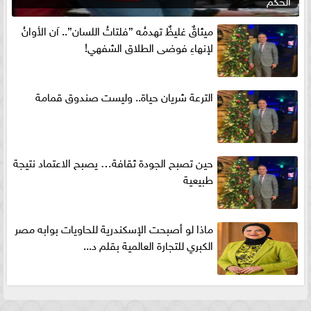
الحكم
ميثاقٌ غليظٌ تهدمُه ”فلتاتُ اللسان”.. آن الأوانُ
لإنهاءِ فوضى الطلاق الشفهي!
الترعة شريان حياة.. وليست صندوق قمامة
حين تصبح الجودة ثقافة… يصبح الاعتماد نتيجة
طبيعية
ماذا لو أصبحت الإسكندرية للحاويات بوابه مصر
الكبري للتجارة العالمية بقلم د...