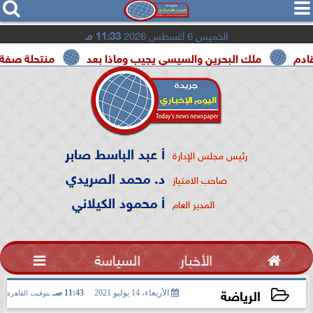




الخميس 6 أغسطس 2026
11:33 مـ
ملك البحرين والسيسي يجيب وماذا بعد
منتحلة صفة صحفية ت
أ عبد الباسط صابر
رئيس مجلس الإدارة
د. محمد الصريدي
صاحب الامتياز
أ محمود الكيلاني
المدير العام

الأخبار
السياسة

الرياضة
الأربعاء، 14 يوليو 2021
11:43 صـ
بتوقيت القاهرة