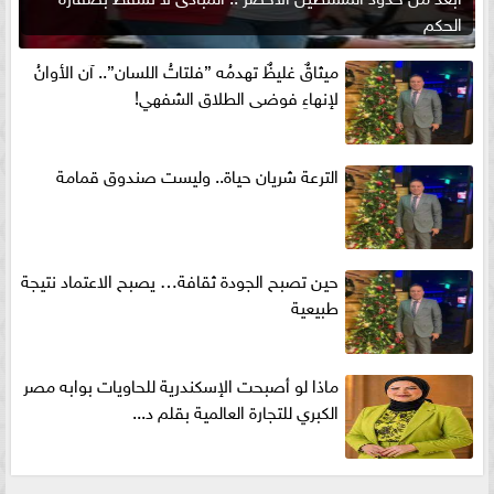
الحكم
ميثاقٌ غليظٌ تهدمُه ”فلتاتُ اللسان”.. آن الأوانُ
لإنهاءِ فوضى الطلاق الشفهي!
الترعة شريان حياة.. وليست صندوق قمامة
حين تصبح الجودة ثقافة… يصبح الاعتماد نتيجة
طبيعية
ماذا لو أصبحت الإسكندرية للحاويات بوابه مصر
الكبري للتجارة العالمية بقلم د...