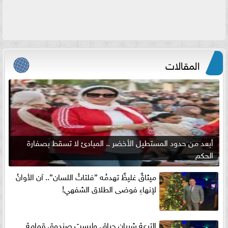
المقالات
أبعد من حدود المستطيل الأخضر .. المبادئ لا تسقط بصفارة
الحكم
ميثاقٌ غليظٌ تهدمُه ”فلتاتُ اللسان”.. آن الأوانُ
لإنهاءِ فوضى الطلاق الشفهي!
الترعة شريان حياة.. وليست صندوق قمامة