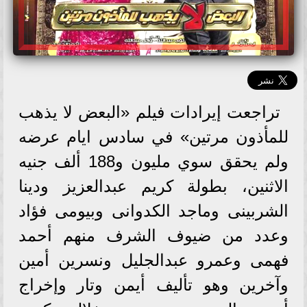
تراجعت إيرادات فيلم «البعض لا يذهب
للمأذون مرتين» في سادس ايام عرضه
ولم يحقق سوي مليون و188 ألف جنيه
الاثنين، بطولة كريم عبدالعزيز ودينا
الشربينى وماجد الكدوانى وبيومى فؤاد
وعدد من ضيوف الشرف منهم أحمد
فهمى وعمرو عبدالجليل ونسرين أمين
وآخرين وهو تأليف أيمن وتار وإخراج