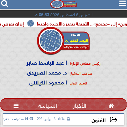




الخميس 6 أغسطس 2026
06:53 مـ
ع» .. الأقنعة تتغير والأجندة واحدة!
إيران تفرض شروطها عل
أ عبد الباسط صابر
رئيس مجلس الإدارة
د. محمد الصريدي
صاحب الامتياز
أ محمود الكيلاني
المدير العام

الأخبار
السياسة

الفنون
الثلاثاء، 13 يوليو 2021
01:05 مـ
بتوقيت القاهرة