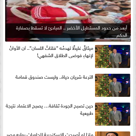
أبعد من حدود المستطيل الأخضر .. المبادئ لا تسقط بصفارة
الحكم
ميثاقٌ غليظٌ تهدمُه ”فلتاتُ اللسان”.. آن الأوانُ
لإنهاءِ فوضى الطلاق الشفهي!
الترعة شريان حياة.. وليست صندوق قمامة
حين تصبح الجودة ثقافة… يصبح الاعتماد نتيجة
طبيعية
ماذا لو أصبحت الإسكندرية للحاويات بوابه مصر