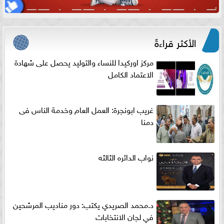
الأكثر قراءةً
مركز اوركيدا للنساء والتوليد يحصل على شهادة
الاعتماد الكامل
غريب ابونجرة: العمل العام وخدمة الناس فى
دمنا
نواب الدائره الثالثه
د.محمد الصريدي يكتب: دور مناديب المرشحين
في لجان الانتخابات