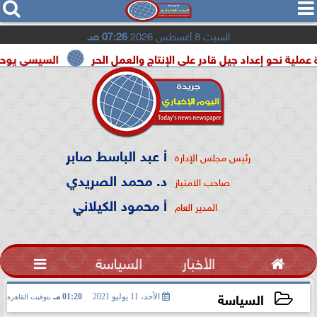




السبت 8 أغسطس 2026
07:26 صـ
إعداد جيل قادر على الإنتاج والعمل الحر
السيسي يوحد السودان و
أ عبد الباسط صابر
رئيس مجلس الإدارة
د. محمد الصريدي
صاحب الامتياز
أ محمود الكيلاني
المدير العام

الأخبار
السياسة

السياسة
الأحد، 11 يوليو 2021
01:20 مـ
بتوقيت القاهرة