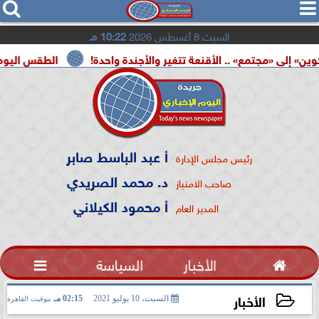




السبت 8 أغسطس 2026
10:22 مـ
» .. الأقنعة تتغير والأجندة واحدة!
الطقس اليوم.. شديد الحرارة
أ عبد الباسط صابر
رئيس مجلس الإدارة
د. محمد الصريدي
صاحب الامتياز
أ محمود الكيلاني
المدير العام

الأخبار
السياسة

الأخبار
السبت، 10 يوليو 2021
02:15 مـ
بتوقيت القاهرة