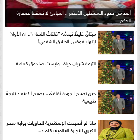
أبعد من حدود المستطيل الأخضر .. المبادئ لا تسقط بصفارة
الحكم
ميثاقٌ غليظٌ تهدمُه ”فلتاتُ اللسان”.. آن الأوانُ
لإنهاءِ فوضى الطلاق الشفهي!
الترعة شريان حياة.. وليست صندوق قمامة
حين تصبح الجودة ثقافة… يصبح الاعتماد نتيجة
طبيعية
ماذا لو أصبحت الإسكندرية للحاويات بوابه مصر
الكبري للتجارة العالمية بقلم د...