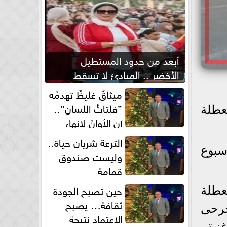
أبعد من حدود المستطيل
الأخضر .. المبادئ لا تسقط
بصفارة الحكم
ميثاقٌ غليظٌ تهدمُه
”فلتاتُ اللسان”..
عطلة
آن الأوانُ لإنهاءِ
فوضى الطلاق الشفهي!
الترعة شريان حياة..
سبوع
وليست صندوق
قمامة
حين تصبح الجودة
عطلة
ثقافة… يصبح
جرحى
الاعتماد نتيجة
غزة.