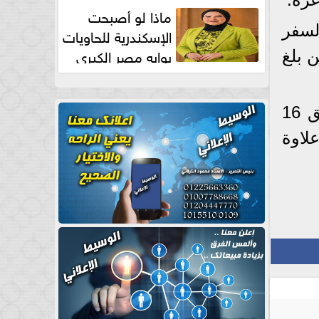
طبيعية
ماذا لو أصبحت
لسفر
الإسكندرية للحاويات
بوابه مصر الكبري
 بلغ
للتجارة العالمية بقلم د...
كانت السلطات المصرية قد فتحت المعبر استثنائيا اعتبارا من يوم الأحد الموافق 16
لاوة