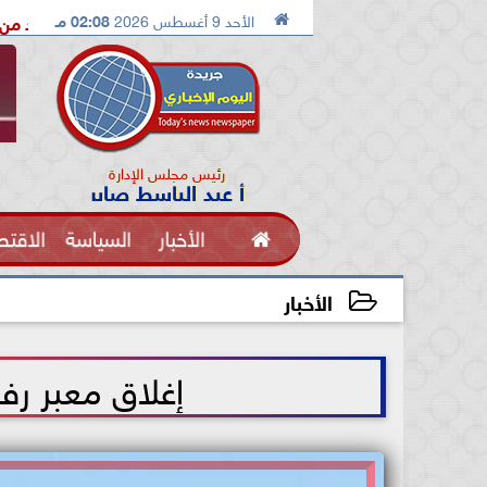

الأحد 9 أغسطس 2026
02:08 مـ
الدكتور محمد الصريدي يكشف المخطط الجديد من «تكوين» إلى «مجتمع
رئيس مجلس الإدارة
أ عبد الباسط صابر

الأخبار
السياسة
الاقتص
الفنون
الأخبار
2021-07-09 11:37:03
إغلاق معبر رف