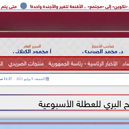
» .. الأقنعة تتغير والأجندة واحدة!
متى يتم إعادة تشغيل بطا
صاحب الامتياز
المدير العام
د. محمد الصريدي
أ محمود الكيلاني
اد
الأخبار الرئاسية - رئاسة الجمهورية
منتجات الصريدي
ال
الصحة
الجمعة، 9 يوليو 2021
11:37 صـ
ح البري للعطلة الأسبوعية