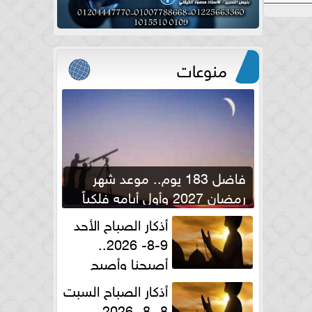
منوعات
فاضل 183 يوم.. موعد شهر
رمضان 2027 وأول أيامه فلكياً
أذكار الصباح الأحد
9-8- 2026..
أصبحنا وأصبح
الملك لله والحمد لله
أذكار الصباح السبت
8 -8- 2026..