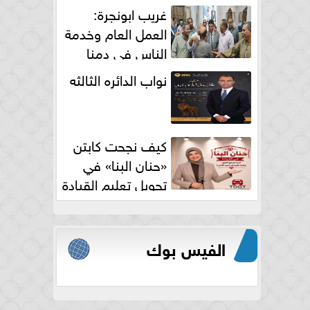
الكامل
غريب ابونجرة:
العمل العام وخدمة
الناس فى دمنا
نواب الدائره الثالثه
كيف نجحت كابتن
«حنان البنا» في
تحويل تعليم القيادة
النسائية من خوف...
الفيس بوك