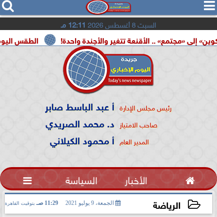




السبت 8 أغسطس 2026
12:11 مـ
مع» .. الأقنعة تتغير والأجندة واحدة!
الطقس اليوم.. شديد الحرا
أ عبد الباسط صابر
رئيس مجلس الإدارة
د. محمد الصريدي
صاحب الامتياز
أ محمود الكيلاني
المدير العام

الأخبار
السياسة

الرياضة
الجمعة، 9 يوليو 2021
11:29 صـ
بتوقيت القاهرة