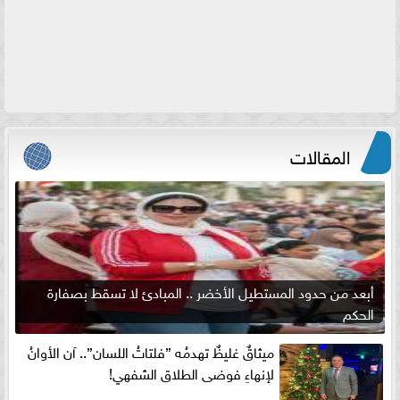
المقالات
أبعد من حدود المستطيل الأخضر .. المبادئ لا تسقط بصفارة
الحكم
ميثاقٌ غليظٌ تهدمُه ”فلتاتُ اللسان”.. آن الأوانُ
لإنهاءِ فوضى الطلاق الشفهي!