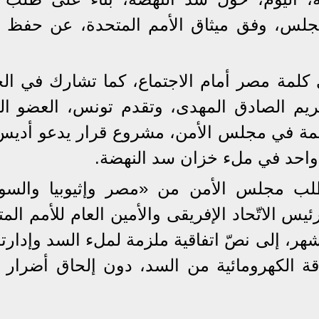
مجلس، وفق ميثاق الأمم المتحدة، عن حفظ ا
كلمة مصر أمام الاجتماع، كما تشارك في ال
ريم الصادق المهدى، وتقدم تونس، العضو ال
ئمة في مجلس الأمن، مشروع قرار يدعو أديس أ
 واحد في ملء خزان سد النهضة.
لب مجلس الأمن من «مصر وإثيوبيا والسو
س الاتّحاد الإفريقى والأمين العام للأمم الم
وصل الدول الثلاث، في غضون 6 أشهر، إلى نصّ اتفاقية ملزمة لملء السد وإد
قة الكهرومائية من السد، دون إلحاق أضرار ك