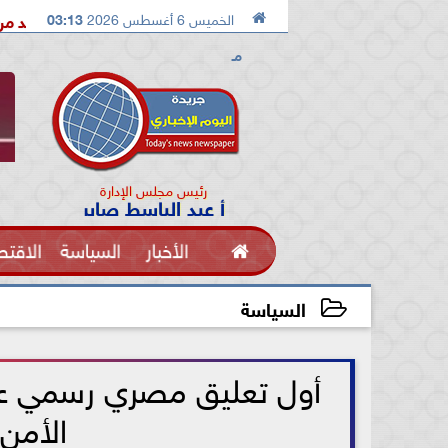

الخميس 6 أغسطس 2026
03:13
الدكتور محمد الصريدي يكشف المخطط الجديد من «تكوين» إلى «مجتمع
مـ
رئيس مجلس الإدارة
أ عبد الباسط صابر

الأخبار
السياسة
الاقتص
الفنون
السياسة
2021-07-08 11:18:28
أول تعليق مصري رسمي عل
الأمن