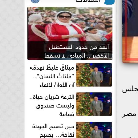
أبعد من حدود المستطيل
الأخضر .. المبادئ لا تسقط
بصفارة الحكم
ميثاقٌ غليظٌ تهدمُه
”فلتاتُ اللسان”..
آن الأوانُ لإنهاءِ
مجلس
فوضى الطلاق الشفهي!
الترعة شريان حياة..
وليست صندوق
قمامة
 مصر
حين تصبح الجودة
ثقافة… يصبح
 مصر