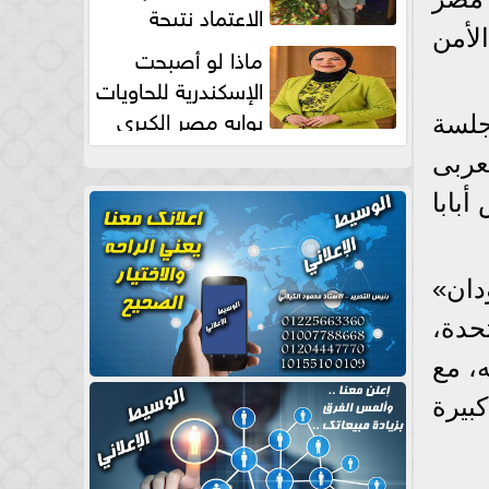
الاعتماد نتيجة
لأمن
طبيعية
ماذا لو أصبحت
الإسكندرية للحاويات
بوابه مصر الكبري
جلسة
للتجارة العالمية بقلم د...
عربى
بابا
دان»
تحدة،
ارته، مع
بيرة