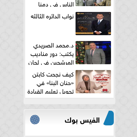
الناس فى دمنا
نواب الدائره الثالثه
د.محمد الصريدي
يكتب: دور مناديب
المرشحين في لجان
الانتخابات
كيف نجحت كابتن
«حنان البنا» في
تحويل تعليم القيادة
النسائية من خوف...
الفيس بوك