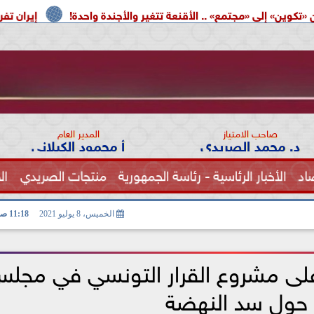
» .. الأقنعة تتغير والأجندة واحدة!
إيران تفرض شروطها على 
صاحب الامتياز
المدير العام
د. محمد الصريدي
أ محمود الكيلاني
اد
الأخبار الرئاسية - رئاسة الجمهورية
منتجات الصريدي
ال
الصحة
الخميس، 8 يوليو 2021
11:18 صـ
ى مشروع القرار التونسي في مجل
 حول سد النهضة