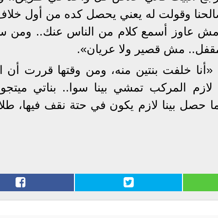
تصالحنا وقولت له يعني يحصل كده من أول خلاف 
 مش عاوز أسمع كلام من الناس عنك.. ومن سا
قفل.. مش قصير ولا عريان».
«أنا خلفت بنتين منه، ومن وقتها قررت أن ال
 لازم المركب تمشي بينا سوا.. بناتي ميتج
 حصل بينا لازم يكون في حتة نقف فيها، طلاق