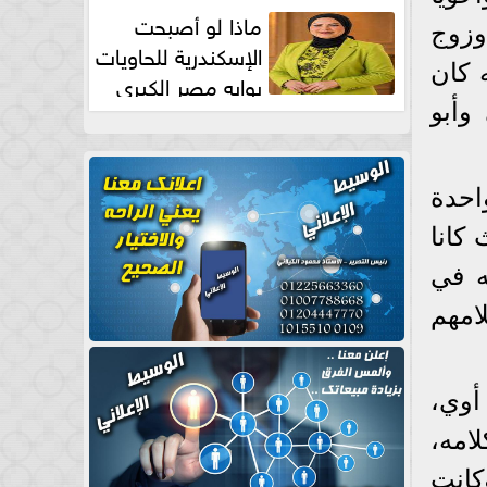
طبيعية
ماذا لو أصبحت
وزوج
الإسكندرية للحاويات
 كان
بوابه مصر الكبري
للتجارة العالمية بقلم د...
وأبو
احدة
كانا
ه في
لامهم
أوي،
امه،
كانت