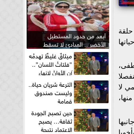
حلقة
أبعد من حدود المستطيل
cbc، لتتحدث عن حياتها
الأخضر .. المبادئ لا تسقط
بصفارة الحكم
ميثاقٌ غليظٌ تهدمُه
”فلتاتُ اللسان”..
طفى،
آن الأوانُ لإنهاءِ
وكان وقتها منفصلا
فوضى الطلاق الشفهي!
الترعة شريان حياة..
ي لا
وليست صندوق
نها،
قمامة
حين تصبح الجودة
ثقافة… يصبح
نبها
الاعتماد نتيجة
خويا