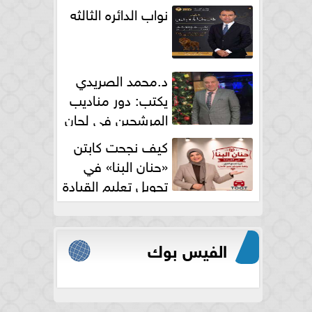
نواب الدائره الثالثه
د.محمد الصريدي
يكتب: دور مناديب
المرشحين في لجان
الانتخابات
كيف نجحت كابتن
«حنان البنا» في
تحويل تعليم القيادة
النسائية من خوف...
الفيس بوك