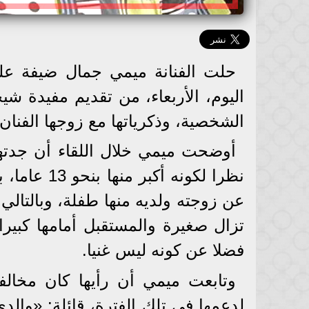
حلت الفنانة ميمي جمال ضيفة عل
الشخصية، وذكرياتها مع زوجها الفن
أوضحت ميمي خلال اللقاء أن جدت
عن زوجته ولديه منها طفلة، وبالتال
تزال صغيرة والمستقبل أمامها كبير
فضلا عن كونه ليس غنيا.
وتابعت ميمي أن رأيها كان مخالفا
لدعمها في تلك الفترة، قائلة: «وال