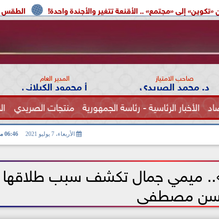
ع» .. الأقنعة تتغير والأجندة واحدة!
الطقس اليوم.. شديد الحرار
صاحب الامتياز
المدير العام
د. محمد الصريدي
أ محمود الكيلاني
اد
الأخبار الرئاسية - رئاسة الجمهورية
منتجات الصريدي
ال
الصحة
الأربعاء، 7 يوليو 2021
06:46 مـ
.. ميمي جمال تكشف سبب طلاقها 
ن مصطفى