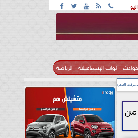





ة بأغلب الأنحاء ورطوبة والمحسوسة بالقاهرة 38 درجة
قائمة ا
حوادث
نواب الإسماعيلية
الرياضة

بتوقيت القاهرة
من