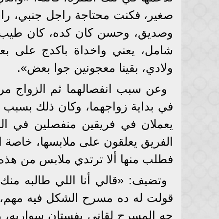
صغير، فكنت محتاجة راجل جنبي، راج
وصديق، وحسن كان كده، كان طيب أو
شامل، يعني واخداة باكدج على بع
ولادي، بقينا معجونين جوا بعض».
وعن سبب انفصالهما ثم الزواج م
في بداية زواجهما، وكان ذلك بسبب ا
يعملان في فريقين منفصلين في ال
الفريق يعلقون على ملابسها، خاصة ال
فطلب منها ألا ترتدي ملابس من هذه 
وتضيف: «قالي أنا اللي طالبه منك 
قولت له ده مسرح الشكل فيه مهم، 
جه المسرح لقاني بفستان سواريه، 