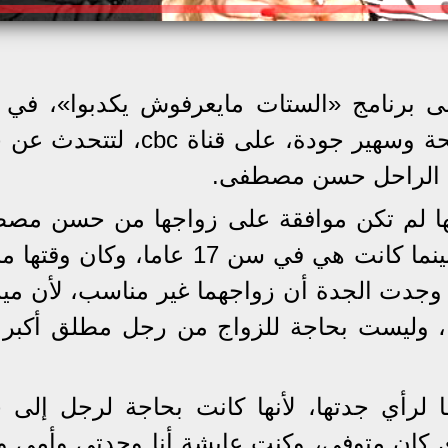
ى برنامج «الستات مايعرفوش يكدبوا»، في 
اليوم، الأربعاء، من تقديم مفيدة شيحة وسهير جودة، على قناة 
ان الراحل حسن مصطفى.
ها لم تكن موافقة على زواجها من حسن مص
نظرا لكونه أكبر منها بنحو 13 عاما، بينما كانت هي في سن 17 عاما، 
ي وجدت الجدة أن زواجهما غير مناسب، لأن ميم
ا، وليست بحاجة للزواج من رجل مطلق أكبر م
 لرأي جدتها، لأنها كانت بحاجة لرجل إلى جا
دي كان متوفي، وكنت عايشة أنا وجدتي وأمي وأ