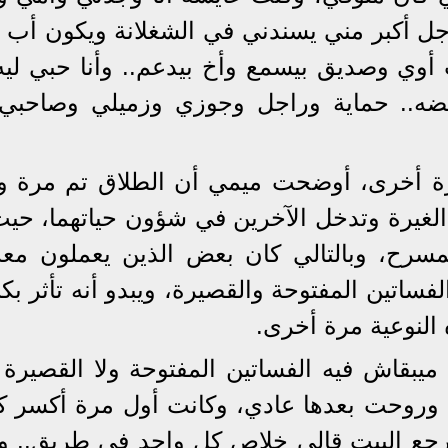
ل أكبر مني يسندني في الشغلانة ويكون أب 
ي وصديق بيسمع وأخ بيدعم.. وأنا حبي ليه
ضه.. حماية وراجل وجوزي وزميلي وصاحبي 
رة أخرى، أوضحت ميمي أن الطلاق تم مرة و
لغيرة وتدخل الآخرين في شؤون حياتهما، حيث 
مسرح، وبالتالي كان بعض الذين يعملون مع
فساتين المفتوحة والقصيرة، ويبدو أنه تأثر بك
النوعية مرة أخرى.
ميبقاش فيه الفساتين المفتوحة ولا القصيرة 
وروحت بعدها عادي، وكانت أول مرة أكسر كل
رجع البيت قالي خلاص كل واحد في طريق.. و