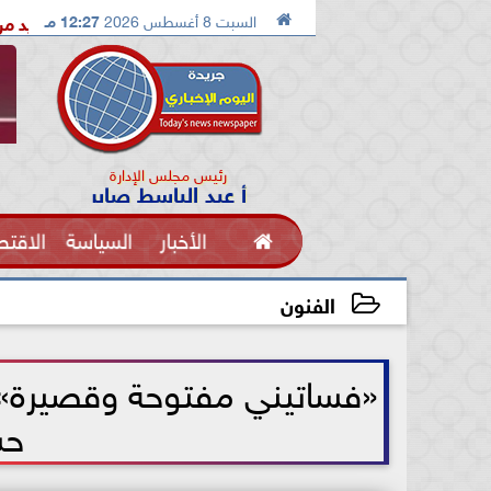

السبت 8 أغسطس 2026
12:27 مـ
الدكتور محمد الصريدي يكشف المخطط الجديد من «تكوين» إلى «مجتم
رئيس مجلس الإدارة
أ عبد الباسط صابر

الأخبار
السياسة
الاقتص
الفنون
الفنون
2021-07-07 18:46:13
«فساتيني مفتوحة وقصيرة»
حس