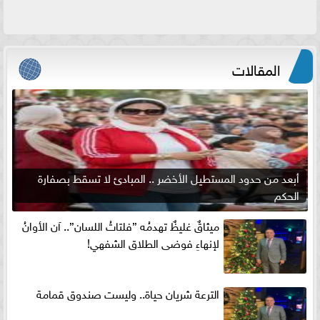
المقالات
أبعد من حدود المستطيل الأخضر .. المبادئ لا تسقط بصفارة
الحكم
ميثاقٌ غليظٌ تهدمُه ”فلتاتُ اللسان”.. آن الأوانُ
لإنهاءِ فوضى الطلاق الشفهي!
الترعة شريان حياة.. وليست صندوق قمامة