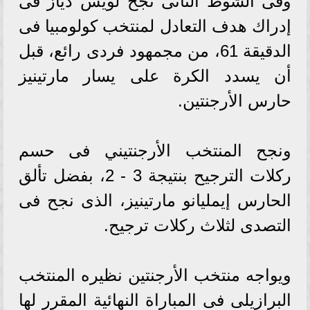
وفى الشوط الثانى نجح لويس دياز فى
إدراك هدف التعادل لمنتخب كولومبيا فى
الدقيقة 61، من مجمهود فردى رائع، قبل
أن يسدد الكرة على يسار مارتينيز
حارس الأرجنتين.
ونجح المنتخب الأرجنتيني فى حسم
ركلات الترجيح بنتيجة 3 - 2، بفضل تألق
الحارس إيمليانو مارتينيز، الذى نجح فى
التصدى لثلاث ركلات ترجيح.
ويواجه منتخب الأرجنتين نظيره المنتخب
البرازيلى فى المباراة النهائية المقرر لها