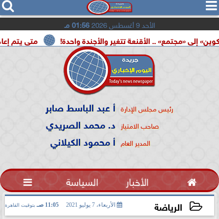




الأحد 9 أغسطس 2026
01:56 مـ
ع» .. الأقنعة تتغير والأجندة واحدة!
متى يتم إعادة تشغيل بط
أ عبد الباسط صابر
رئيس مجلس الإدارة
د. محمد الصريدي
صاحب الامتياز
أ محمود الكيلاني
المدير العام

الأخبار
السياسة

الرياضة
الأربعاء، 7 يوليو 2021
11:05 صـ
بتوقيت القاهرة