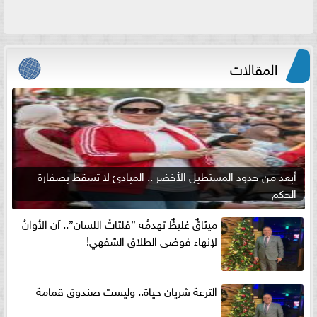
المقالات
أبعد من حدود المستطيل الأخضر .. المبادئ لا تسقط بصفارة
الحكم
ميثاقٌ غليظٌ تهدمُه ”فلتاتُ اللسان”.. آن الأوانُ
لإنهاءِ فوضى الطلاق الشفهي!
الترعة شريان حياة.. وليست صندوق قمامة