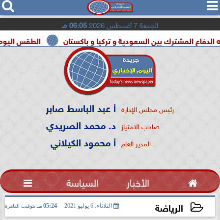




الجمعة 7 أغسطس 2026
06:05 مـ
لمشترك بين السعودية و تركيا و باكستان
الطقس اليوم شديد الحرارة
أ عبد الباسط صابر
رئيس مجلس الإدارة
د. محمد الصريدي
صاحب الامتياز
أ محمود الكيلاني
المدير العام

الأخبار
السياسة

الرياضة
الثلاثاء، 6 يوليو 2021
05:24 مـ
بتوقيت القاهرة