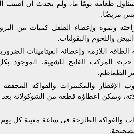
يتناول طعامه يومًا ما، ولم يحدث أن أُصيب ا
يس مريضًا.
راحته ونموه وإعطاء الطفل كميات من البروت
لبيض واللحوم والبقوليات.
الطاقة اللازمة وإعطائه الفيتامينات الضرورية
«ب» المركب الفاتح للشهية، الموجود بك
ير الطماطم.
حبوب الإفطار والمكسرات والفواكه المجففة 
اتة، ويمكن إعطاؤه قطعة من الشوكولاتة بعد ت
ت والفواكه الطازجة فى ساعة معينة كل يوم
لصحيحة.