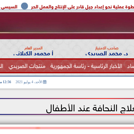
إعداد جيل قادر على الإنتاج والعمل الحر
السيسي يوحد السودان و
صاحب الامتياز
المدير العام
د. محمد الصريدي
أ محمود الكيلاني
اد
الأخبار الرئاسية - رئاسة الجمهورية
منتجات الصريدي
ال
الصحة
الأحد، 4 يوليو 2021
12:56 مـ