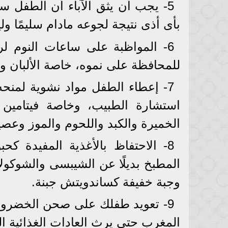
5- يجب أن يثق الآباء أن الطفل س
بأى أذى نتيجة لجوعه مادام سليمًا ول
6- المواظبة على ساعات النوم ل
للمحافظة على نموه، خاصة الألبان وا
7- إعطاء الطفل مواد نشوية لمنحه 
استشارة الطبيب، وخاصة فيتامين 
الخميرة والكبد واللحوم والموز وعص
8- الاحتفاظ بالأغذية المفيدة ك
المطبخ بديلًا عن الشيبسى والشوكول
وجبة خفيفة كساندويتش جبنة.
9- تعويد طفلك على صحن الخضروا
المغرب حتى يرث العادات الغذائية ا