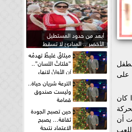
أبعد من حدود المستطيل
الأخضر .. المبادئ لا تسقط
بصفارة الحكم
ميثاقٌ غليظٌ تهدمُه
”فلتاتُ اللسان”..
لطفل
آن الأوانُ لإنهاءِ
 على
فوضى الطلاق الشفهي!
الترعة شريان حياة..
وليست صندوق
قمامة
 كان
حركة
حين تصبح الجودة
ثقافة… يصبح
ت أن
الاعتماد نتيجة
للعب