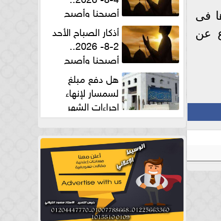
أصبحنا وأصبح
ا فى
الملك لله والحمد لله
أذكار الصباح الأحد
ع عن
2-8- 2026..
أصبحنا وأصبح
الملك لله والحمد لله
هل دفع مبلغ
لسمسار لإنهاء
إجراءات الشهر
العقارى حلال؟.. أمين الفتوى يجيب