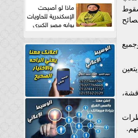
طبيعية
ماذا لو أصبحت
سقوط
الإسكندرية للحاويات
صائح
بوابه مصر الكبري
للتجارة العالمية بقلم د...
جميع
تعين
اقشة،
ظرات
هم.