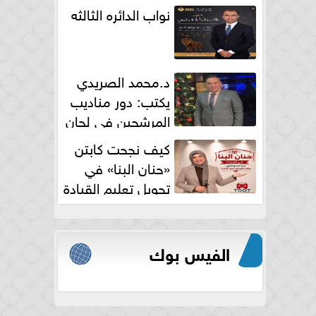
نواب الدائره الثالثه
د.محمد الصريدي
يكتب: دور مناديب
المرشحين في لجان
الانتخابات
كيف نجحت كابتن
«حنان البنا» في
تحويل تعليم القيادة
النسائية من خوف...
الفيس بوك