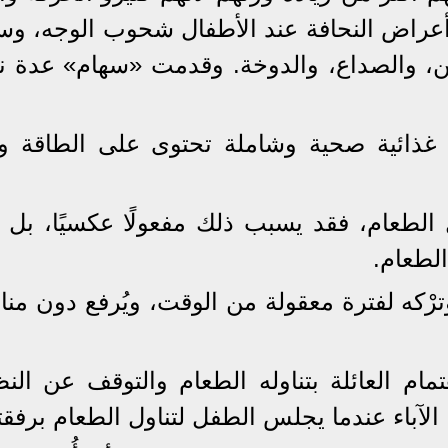
 أعراض النحافة عند الأطفال شحوب الوجه، و
نين، والصداع، والدوخة. وقدمت «سهام» عدة ن
ت غذائية صحية وشاملة تحتوى على الطاقة و
الطعام، فقد يسبب ذلك مفعولًا عكسيًا، بل ي
لطعام.
وترْكه لفترة معقولة من الوقت، ويُرفع دون من
مام العائلة بتناوله الطعام والتوقف عن الن
 الآباء عندما يجلس الطفل لتناول الطعام برفقت