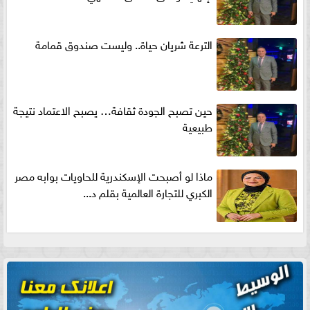
الترعة شريان حياة.. وليست صندوق قمامة
حين تصبح الجودة ثقافة… يصبح الاعتماد نتيجة
طبيعية
ماذا لو أصبحت الإسكندرية للحاويات بوابه مصر
الكبري للتجارة العالمية بقلم د...