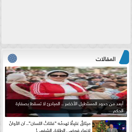
المقالات
أبعد من حدود المستطيل الأخضر .. المبادئ لا تسقط بصفارة
الحكم
ميثاقٌ غليظٌ تهدمُه ”فلتاتُ اللسان”.. آن الأوانُ
لإنهاءِ فوضى الطلاق الشفهي!