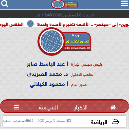




السبت 8 أغسطس 2026
11:46 صـ
مع» .. الأقنعة تتغير والأجندة واحدة!
الطقس اليوم.. شديد الحرار
أ عبد الباسط صابر
رئيس مجلس الإدارة
د. محمد الصريدي
صاحب الامتياز
أ محمود الكيلاني
المدير العام

الأخبار
السياسة

الرياضة
السبت، 3 يوليو 2021
06:16 مـ
بتوقيت القاهرة